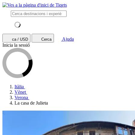
Ajuda
ca / USD
Cerca
Inicia la sessió
Itàlia
Vènet
Verona
La casa de Julieta