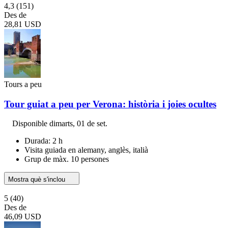
4,3
(151)
Des de
28,81 USD
Tours a peu
Tour guiat a peu per Verona: història i joies ocultes
Disponible
dimarts, 01 de set.
Durada: 2 h
Visita guiada en alemany, anglès, italià
Grup de màx. 10 persones
Mostra què s'inclou
5
(40)
Des de
46,09 USD