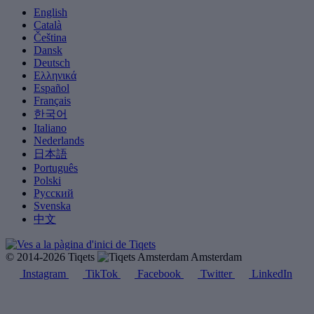
English
Català
Čeština
Dansk
Deutsch
Ελληνικά
Español
Français
한국어
Italiano
Nederlands
日本語
Português
Polski
Русский
Svenska
中文
© 2014-2026 Tiqets
Amsterdam
Instagram
TikTok
Facebook
Twitter
LinkedIn