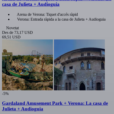
casa de Julieta + Audioguia
Arena de Verona: Tiquet d'accés ràpid
Verona: Entrada ràpida a la casa de Julieta + Audioguia
Novetat
Des de
73,17 USD
69,51 USD
-5%
Gardaland Amusement Park + Verona: La casa de
Julieta + Audioguia