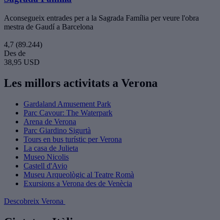
Aconsegueix entrades per a la Sagrada Família per veure l'obra
mestra de Gaudí a Barcelona
4,7
(89.244)
Des de
38,95 USD
Les millors activitats a Verona
Gardaland Amusement Park
Parc Cavour: The Waterpark
Arena de Verona
Parc Giardino Sigurtà
Tours en bus turístic per Verona
La casa de Julieta
Museo Nicolis
Castell d'Avio
Museu Arqueològic al Teatre Romà
Exursions a Verona des de Venècia
Descobreix Verona