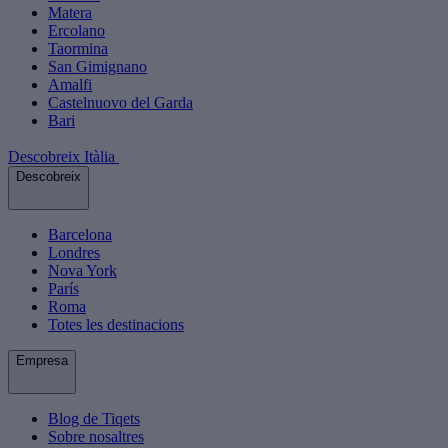
Matera
Ercolano
Taormina
San Gimignano
Amalfi
Castelnuovo del Garda
Bari
Descobreix Itàlia
Descobreix
Barcelona
Londres
Nova York
París
Roma
Totes les destinacions
Empresa
Blog de Tiqets
Sobre nosaltres