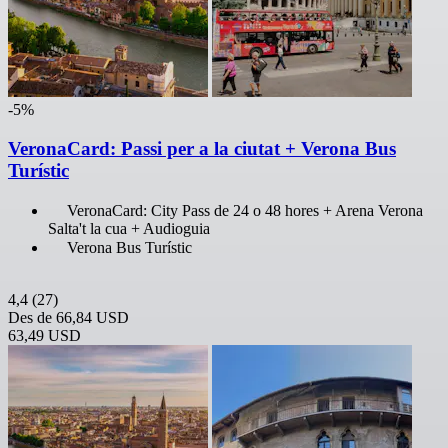
-5%
VeronaCard: Passi per a la ciutat + Verona Bus
Turístic
VeronaCard: City Pass de 24 o 48 hores + Arena Verona
Salta't la cua + Audioguia
Verona Bus Turístic
4,4
(27)
Des de
66,84 USD
63,49 USD