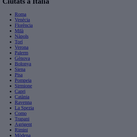
Ciutats a Itàlia
Roma
Venècia
Florència
Milà
Nàpols
Torí
Verona
Palerm
Gènova
Bolonya
Siena
Pisa
Pompeia
Sirmione
Capri
Catània
Ravenna
La Spezia
Como
Trapani
Agrigent
Rimini
Mòdena