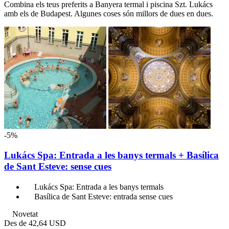
Combina els teus preferits a Banyera termal i piscina Szt. Lukács
amb els de Budapest. Algunes coses són millors de dues en dues.
-5%
Lukács Spa: Entrada a les banys termals + Basílica
de Sant Esteve: sense cues
Lukács Spa: Entrada a les banys termals
Basílica de Sant Esteve: entrada sense cues
Novetat
Des de
42,64 USD