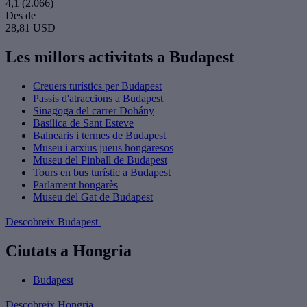
4,1
(2.066)
Des de
28,81 USD
Les millors activitats a Budapest
Creuers turístics per Budapest
Passis d'atraccions a Budapest
Sinagoga del carrer Dohány
Basílica de Sant Esteve
Balnearis i termes de Budapest
Museu i arxius jueus hongaresos
Museu del Pinball de Budapest
Tours en bus turístic a Budapest
Parlament hongarès
Museu del Gat de Budapest
Descobreix Budapest
Ciutats a Hongria
Budapest
Descobreix Hongria