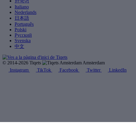
한국어
Italiano
Nederlands
日本語
Português
Polski
Русский
Svenska
中文
© 2014-2026 Tiqets
Amsterdam
Instagram
TikTok
Facebook
Twitter
LinkedIn