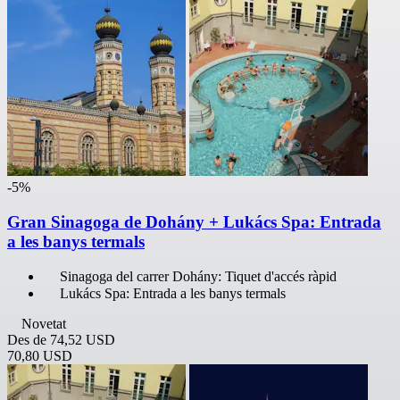
-5%
Gran Sinagoga de Dohány + Lukács Spa: Entrada
a les banys termals
Sinagoga del carrer Dohány: Tiquet d'accés ràpid
Lukács Spa: Entrada a les banys termals
Novetat
Des de
74,52 USD
70,80 USD