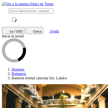
Ajuda
ca / USD
Cerca
Inicia la sessió
Hongria
Budapest
Banyera termal i piscina Szt. Lukács