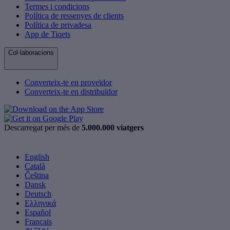
Termes i condicions
Política de ressenyes de clients
Política de privadesa
App de Tiqets
Col·laboracions
Converteix-te en proveïdor
Converteix-te en distribuïdor
Descarregat per més de
5.000.000 viatgers
English
Català
Čeština
Dansk
Deutsch
Ελληνικά
Español
Français