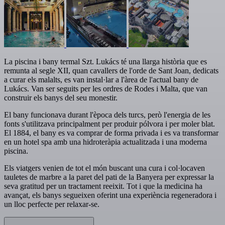
La piscina i bany termal Szt. Lukács té una llarga història que es
remunta al segle XII, quan cavallers de l'orde de Sant Joan, dedicats
a curar els malalts, es van instal·lar a l'àrea de l'actual bany de
Lukács. Van ser seguits per les ordres de Rodes i Malta, que van
construir els banys del seu monestir.
El bany funcionava durant l'època dels turcs, però l'energia de les
fonts s'utilitzava principalment per produir pólvora i per moler blat.
El 1884, el bany es va comprar de forma privada i es va transformar
en un hotel spa amb una hidroteràpia actualitzada i una moderna
piscina.
Els viatgers venien de tot el món buscant una cura i col·locaven
tauletes de marbre a la paret del pati de la Banyera per expressar la
seva gratitud per un tractament reeixit. Tot i que la medicina ha
avançat, els banys segueixen oferint una experiència regeneradora i
un lloc perfecte per relaxar-se.