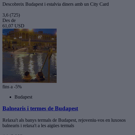
Descobreix Budapest i estalvia diners amb un City Card
3,6
(725)
Des de
61,07 USD
fins a -5%
Budapest
Balnearis i termes de Budapest
Relaxa't als banys termals de Budapest, rejoveniu-vos en luxosos
balnearis i relaxa't a les aigües termals