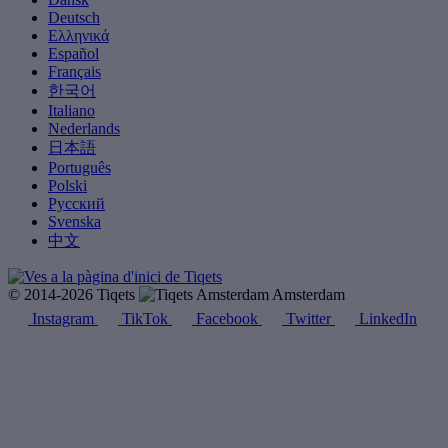
Deutsch
Ελληνικά
Español
Français
한국어
Italiano
Nederlands
日本語
Português
Polski
Русский
Svenska
中文
© 2014-2026 Tiqets
Amsterdam
Instagram
TikTok
Facebook
Twitter
LinkedIn