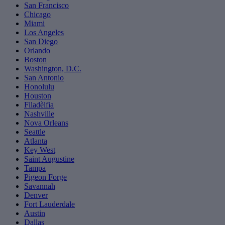
San Francisco
Chicago
Miami
Los Angeles
San Diego
Orlando
Boston
Washington, D.C.
San Antonio
Honolulu
Houston
Filadèlfia
Nashville
Nova Orleans
Seattle
Atlanta
Key West
Saint Augustine
Tampa
Pigeon Forge
Savannah
Denver
Fort Lauderdale
Austin
Dallas