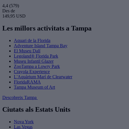
4,4
(579)
Des de
149,95 USD
Les millors activitats a Tampa
Aquari de la Florida
Adventure Island Tampa Bay
El Museu Dalí
Legoland® Florida Park
Museu Infantil Glazer
ZooTampa a Lowry Park
Crayola Experience
L'Aquàrium Marí de Clearwater
FloridaRAMA
Tampa Museum of Art
Descobreix Tampa
Ciutats als Estats Units
Nova York
Las Vegas