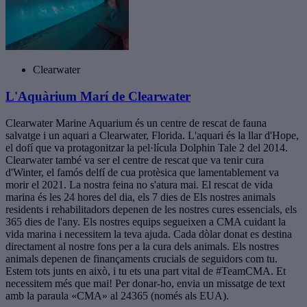
Clearwater
L'Aquàrium Marí de Clearwater
Clearwater Marine Aquarium és un centre de rescat de fauna
salvatge i un aquari a Clearwater, Florida. L'aquari és la llar d'Hope,
el dofí que va protagonitzar la pel·lícula Dolphin Tale 2 del 2014.
Clearwater també va ser el centre de rescat que va tenir cura
d'Winter, el famós delfí de cua protèsica que lamentablement va
morir el 2021. La nostra feina no s'atura mai. El rescat de vida
marina és les 24 hores del dia, els 7 dies de Els nostres animals
residents i rehabilitadors depenen de les nostres cures essencials, els
365 dies de l'any. Els nostres equips segueixen a CMA cuidant la
vida marina i necessitem la teva ajuda. Cada dòlar donat es destina
directament al nostre fons per a la cura dels animals. Els nostres
animals depenen de finançaments crucials de seguidors com tu.
Estem tots junts en això, i tu ets una part vital de #TeamCMA. Et
necessitem més que mai! Per donar-ho, envia un missatge de text
amb la paraula «CMA» al 24365 (només als EUA).