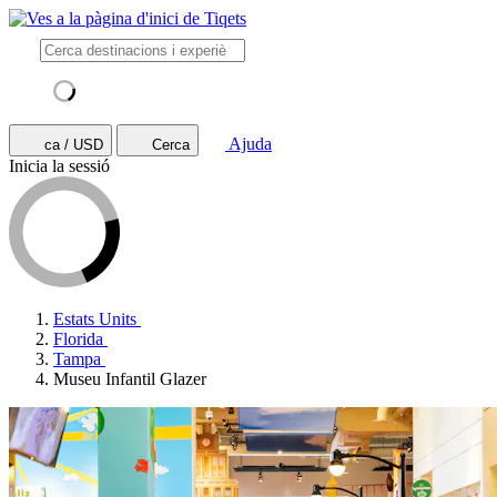
Ajuda
ca / USD
Cerca
Inicia la sessió
Estats Units
Florida
Tampa
Museu Infantil Glazer