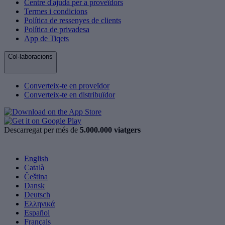
Centre d'ajuda per a proveïdors
Termes i condicions
Política de ressenyes de clients
Política de privadesa
App de Tiqets
Col·laboracions
Converteix-te en proveïdor
Converteix-te en distribuïdor
Descarregat per més de
5.000.000 viatgers
English
Català
Čeština
Dansk
Deutsch
Ελληνικά
Español
Français