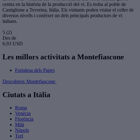
centra en la història de la producció del vi. Es troba al poble de
Castiglione a Teverina, Itàlia. Els visitants poden visitar el celler de
diversos nivells i conèixer un dels principals productors de vi
italians.
5
(2)
Des de
6,93 USD
Les millors activitats a Montefiascone
Fortalesa dels Papes
Descobreix Montefiascone
Ciutats a Itàlia
Roma
Venècia
Florència
Milà
Nàpols
Torí