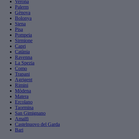
Verona
Palerm
Gènova
Bolonya
Siena
Pisa
Pompeia
Sirmione
Capri
Catània
Ravenna
La Spezia
Como
Trapani
Agrigent
Rimini
Mòdena
Matera
Ercolano
Taormina
San Gimignano
Amalfi
Castelnuovo del Garda
Bari