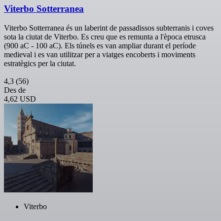
Viterbo Sotterranea
Viterbo Sotterranea és un laberint de passadissos subterranis i coves
sota la ciutat de Viterbo. Es creu que es remunta a l'època etrusca
(900 aC - 100 aC). Els túnels es van ampliar durant el període
medieval i es van utilitzar per a viatges encoberts i moviments
estratègics per la ciutat.
4,3
(56)
Des de
4,62 USD
Viterbo