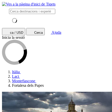
Ajuda
ca / USD
Cerca
Inicia la sessió
Itàlia
Laci
Montefiascone
Fortalesa dels Papes