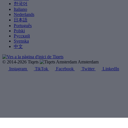
한국어
Italiano
Nederlands
日本語
Português
Polski
Русский
Svenska
中文
© 2014-2026 Tiqets
Amsterdam
Instagram
TikTok
Facebook
Twitter
LinkedIn