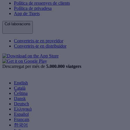
Política de ressenyes de clients
Política de privadesa
App de Tiqets
Col·laboracions
Converteix-te en proveïdor
Converteix-te en distribuïdor
Descarregat per més de
5.000.000 viatgers
English
Català
Čeština
Dansk
Deutsch
Ελληνικά
Español
Français
한국어