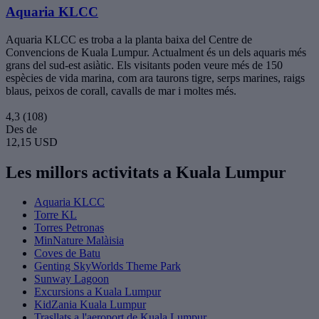
Aquaria KLCC
Aquaria KLCC es troba a la planta baixa del Centre de
Convencions de Kuala Lumpur. Actualment és un dels aquaris més
grans del sud-est asiàtic. Els visitants poden veure més de 150
espècies de vida marina, com ara taurons tigre, serps marines, raigs
blaus, peixos de corall, cavalls de mar i moltes més.
4,3
(108)
Des de
12,15 USD
Les millors activitats a Kuala Lumpur
Aquaria KLCC
Torre KL
Torres Petronas
MinNature Malàisia
Coves de Batu
Genting SkyWorlds Theme Park
Sunway Lagoon
Excursions a Kuala Lumpur
KidZania Kuala Lumpur
Trasllats a l'aeroport de Kuala Lumpur