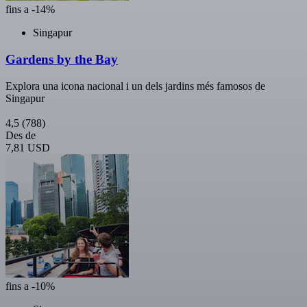
fins a -14%
Singapur
Gardens by the Bay
Explora una icona nacional i un dels jardins més famosos de
Singapur
4,5
(788)
Des de
7,81 USD
fins a -10%