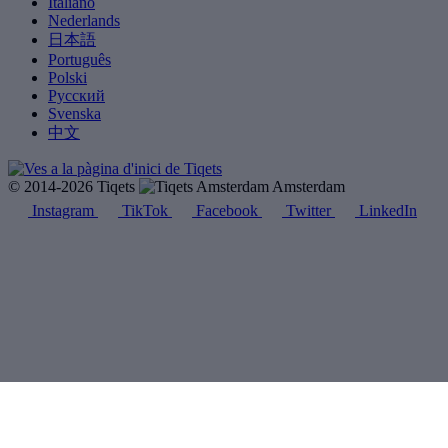
Italiano
Nederlands
日本語
Português
Polski
Русский
Svenska
中文
© 2014-2026 Tiqets
Amsterdam
Instagram
TikTok
Facebook
Twitter
LinkedIn