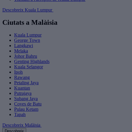
Descobreix Kuala Lumpur
Ciutats a Malàisia
Kuala Lumpur
George Town
Langkawi
Melaka
Johor Bahru
Genting Highlands
Kuala Selangor
Ipoh
Rawang
Petaling Jaya
Kuantan
Putrajaya
Subang Jaya
Coves de Batu
Pulau Ketam
Tapah
Descobreix Malàisia
Descobreix