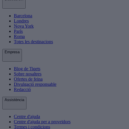
Barcelona
Londres
Nova York
París
Roma
Totes les destinacions
Empresa
Blog de Tiqets
Sobre nosaltres
Ofertes de feina
Divulgació responsable
Redacció
Assistència
Centre d'ajuda
Centre d'ajuda per a proveïdors
Termes i condicions