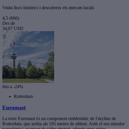
Visita llocs històrics i descobreix els mercats locals
4,5
(666)
Des de
34,07 USD
fins a -24%
Rotterdam
Euromast
La torre Euromast és un component emblemàtic de l'skyline de
Rotterdam, que arriba als 185 metres de altitud. Amb el seu mirador
panoràmic i ascensor de vidre giratori, ofereix unes vistes