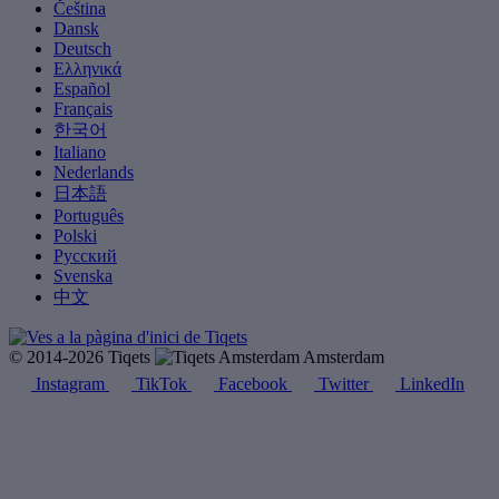
Čeština
Dansk
Deutsch
Ελληνικά
Español
Français
한국어
Italiano
Nederlands
日本語
Português
Polski
Русский
Svenska
中文
© 2014-2026 Tiqets
Amsterdam
Instagram
TikTok
Facebook
Twitter
LinkedIn