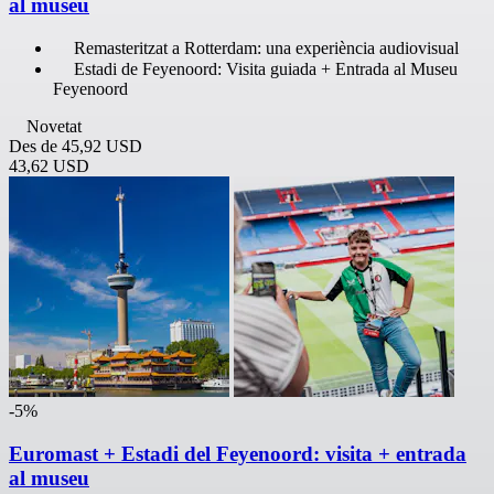
al museu
Remasteritzat a Rotterdam: una experiència audiovisual
Estadi de Feyenoord: Visita guiada + Entrada al Museu
Feyenoord
Novetat
Des de
45,92 USD
43,62 USD
-5%
Euromast + Estadi del Feyenoord: visita + entrada
al museu