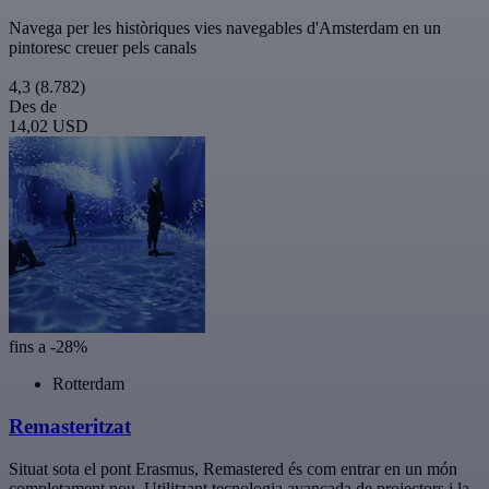
Navega per les històriques vies navegables d'Amsterdam en un
pintoresc creuer pels canals
4,3
(8.782)
Des de
14,02 USD
fins a -28%
Rotterdam
Remasteritzat
Situat sota el pont Erasmus, Remastered és com entrar en un món
completament nou. Utilitzant tecnologia avançada de projectors i la