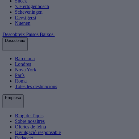
Sneek
's-Hertogenbosch
Scheveningen
Oegstgeest
Nuenen
Descobreix Països Baixos
Descobreix
Barcelona
Londres
Nova York
París
Roma
Totes les destinacions
Empresa
Blog de Tiqets
Sobre nosaltres
Ofertes de feina
Divulgació responsable
Redacció