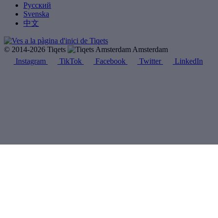
Русский
Svenska
中文
© 2014-2026 Tiqets
Amsterdam
Instagram
TikTok
Facebook
Twitter
LinkedIn