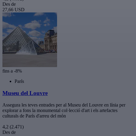
Des de
27,66 USD
fins a -8%
París
Museu del Louvre
Assegura les teves entrades per al Museu del Louvre en línia per
explorar a fons la monumental col·lecció d'art i els artefactes
culturals de París d'arreu del món
4,2
(2.471)
Des de