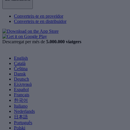
Converteix-te en proveïdor
Converteix-te en distribuïdor
Descarregat per més de
5.000.000 viatgers
English
Català
Čeština
Dansk
Deutsch
Ελληνικά
Español
Français
한국어
Italiano
Nederlands
日本語
Português
Polski