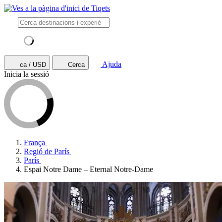
Ajuda
ca / USD
Cerca
Inicia la sessió
França
Regió de París
París
Espai Notre Dame – Eternal Notre-Dame