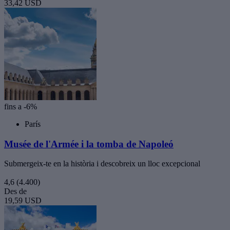
33,42 USD
fins a -6%
París
Musée de l'Armée i la tomba de Napoleó
Submergeix-te en la història i descobreix un lloc excepcional
4,6
(4.400)
Des de
19,59 USD