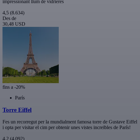
impressionant llum de vidrieres
4,5
(8.634)
Des de
30,48 USD
fins a -20%
París
Torre Eiffel
Fes un recorregut per la mundialment famosa torre de Gustave Eiffel
i opta per visitar el cim per obtenir unes vistes increïbles de París!
4,2
(4.092)