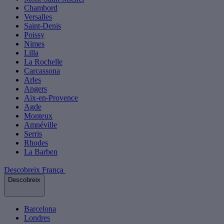
Chambord
Versalles
Saint-Denis
Poissy
Nimes
Lilla
La Rochelle
Carcassona
Arles
Angers
Aix-en-Provence
Agde
Monteux
Amnéville
Serris
Rhodes
La Barben
Descobreix França
Descobreix
Barcelona
Londres