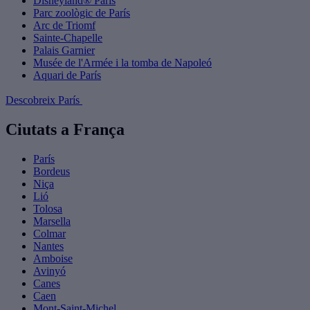
Disneyland® Paris
Parc zoològic de París
Arc de Triomf
Sainte-Chapelle
Palais Garnier
Musée de l'Armée i la tomba de Napoleó
Aquari de París
Descobreix París
Ciutats a França
París
Bordeus
Niça
Lió
Tolosa
Marsella
Colmar
Nantes
Amboise
Avinyó
Canes
Caen
Mont-Saint-Michel