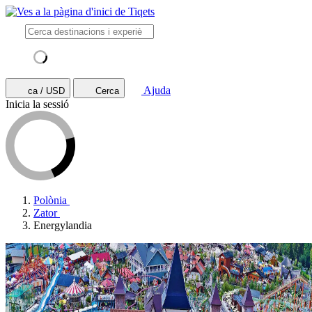
Ajuda
ca / USD
Cerca
Inicia la sessió
Polònia
Zator
Energylandia