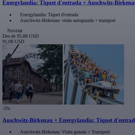
Energylandia: Tiquet d'entrada + Auschwitz-Birken
Energylandia: Tiquet d'entrada
Auschwitz-Birkenau: visita autoguiada + transport
Novetat
Des de
95,88 USD
91,08 USD
-5%
Auschwitz-Birkenau + Energylandia: Tiquet d'entra
Auschwitz-Birkenau: Visita guiada + Transport