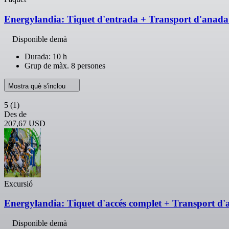
Energylandia: Tiquet d'entrada + Transport d'anada 
Disponible demà
Durada: 10 h
Grup de màx. 8 persones
Mostra què s'inclou
5
(1)
Des de
207,67 USD
Excursió
Energylandia: Tiquet d'accés complet + Transport d'
Disponible demà