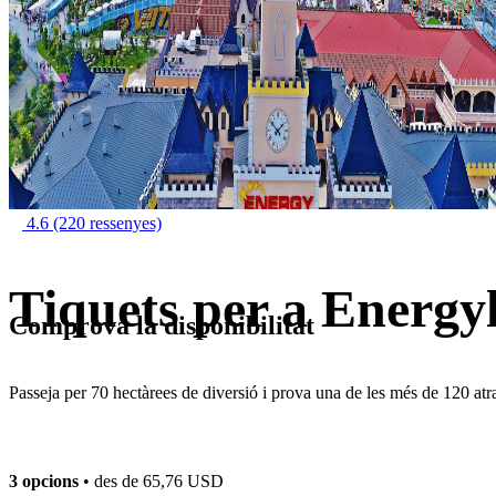
4.6
(220 ressenyes)
Tiquets per a Energy
Comprova la disponibilitat
Passeja per 70 hectàrees de diversió i prova una de les més de 120 atr
3 opcions
• des de
65,76 USD