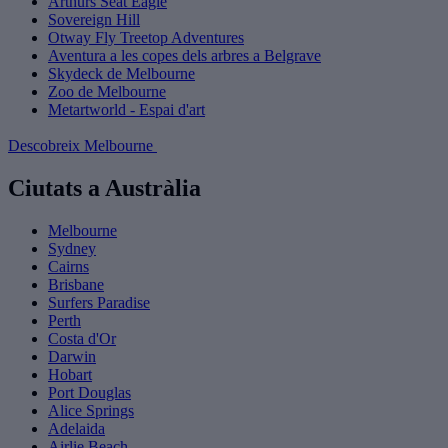
Arthurs Seat Eagle
Sovereign Hill
Otway Fly Treetop Adventures
Aventura a les copes dels arbres a Belgrave
Skydeck de Melbourne
Zoo de Melbourne
Metartworld - Espai d'art
Descobreix Melbourne
Ciutats a Austràlia
Melbourne
Sydney
Cairns
Brisbane
Surfers Paradise
Perth
Costa d'Or
Darwin
Hobart
Port Douglas
Alice Springs
Adelaida
Airlie Beach