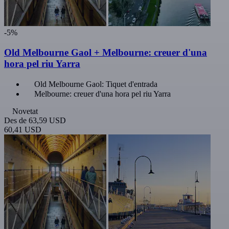
-5%
Old Melbourne Gaol + Melbourne: creuer d'una
hora pel riu Yarra
Old Melbourne Gaol: Tiquet d'entrada
Melbourne: creuer d'una hora pel riu Yarra
Novetat
Des de
63,59 USD
60,41 USD