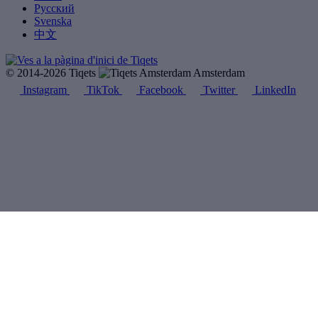
Русский
Svenska
中文
© 2014-2026 Tiqets
Amsterdam
Instagram
TikTok
Facebook
Twitter
LinkedIn