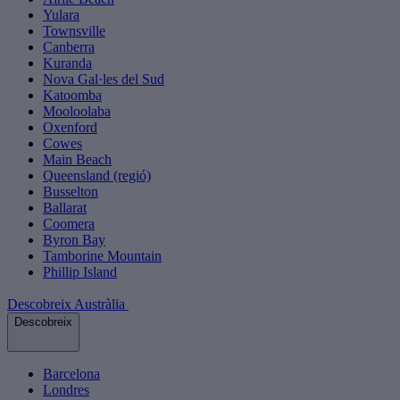
Yulara
Townsville
Canberra
Kuranda
Nova Gal·les del Sud
Katoomba
Mooloolaba
Oxenford
Cowes
Main Beach
Queensland (regió)
Busselton
Ballarat
Coomera
Byron Bay
Tamborine Mountain
Phillip Island
Descobreix Austràlia
Descobreix
Barcelona
Londres