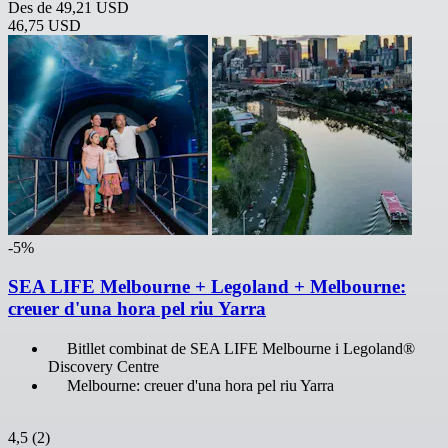
Des de
49,21 USD
46,75 USD
-5%
SEA LIFE Melbourne + Legoland + Melbourne:
creuer d'una hora pel riu Yarra
Bitllet combinat de SEA LIFE Melbourne i Legoland®
Discovery Centre
Melbourne: creuer d'una hora pel riu Yarra
4,5
(2)