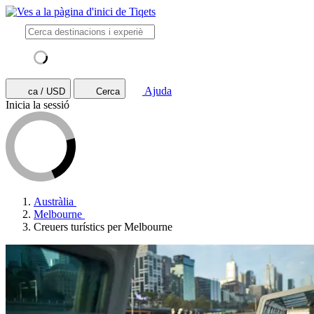
Ajuda
ca / USD
Cerca
Inicia la sessió
Austràlia
Melbourne
Creuers turístics per Melbourne