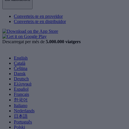
Converteix-te en proveïdor
Converteix-te en distribuïdor
Descarregat per més de
5.000.000 viatgers
English
Català
Čeština
Dansk
Deutsch
Ελληνικά
Español
Français
한국어
Italiano
Nederlands
日本語
Português
Polski