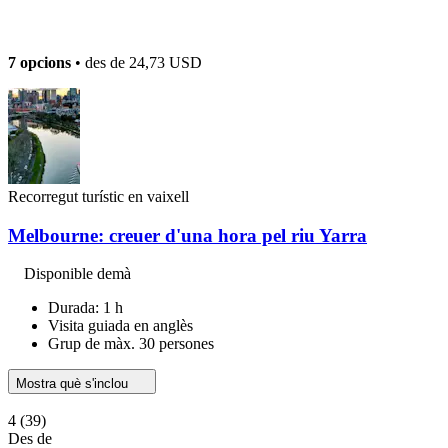
7 opcions
• des de
24,73 USD
Recorregut turístic en vaixell
Melbourne: creuer d'una hora pel riu Yarra
Disponible demà
Durada: 1 h
Visita guiada en anglès
Grup de màx. 30 persones
Mostra què s'inclou
4
(39)
Des de