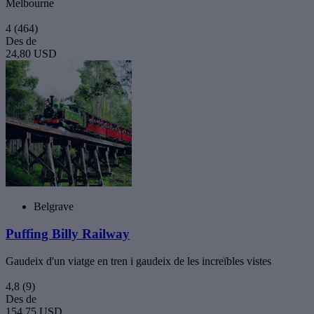
Melbourne
4
(464)
Des de
24,80 USD
Belgrave
Puffing Billy Railway
Gaudeix d'un viatge en tren i gaudeix de les increïbles vistes
4,8
(9)
Des de
154,75 USD