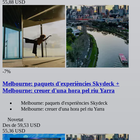
55,88 USD
-7%
Melbourne: paquets d'experiències Skydeck +
Melbourne: creuer d'una hora pel riu Yarra
Melbourne: paquets d'experiències Skydeck
Melbourne: creuer d'una hora pel riu Yarra
Novetat
Des de
59,53 USD
55,36 USD