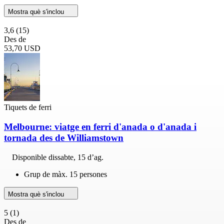
Mostra què s'inclou
3,6
(15)
Des de
53,70 USD
Tiquets de ferri
Melbourne: viatge en ferri d'anada o d'anada i
tornada des de Williamstown
Disponible
dissabte, 15 d’ag.
Grup de màx. 15 persones
Mostra què s'inclou
5
(1)
Des de