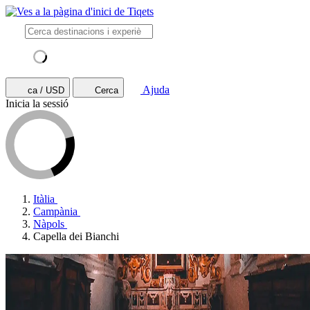
Ajuda
ca / USD
Cerca
Inicia la sessió
Itàlia
Campània
Nàpols
Capella dei Bianchi