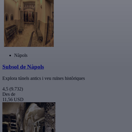
Nàpols
Subsol de Nàpols
Explora túnels antics i veu ruïnes històriques
4,5
(9.732)
Des de
11,56 USD