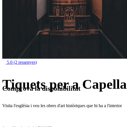
5.0
(2 ressenyes)
Tiquets per a Capella
Comprova la disponibilitat
Visita l'església i veu les obres d'art històriques que hi ha a l'interior