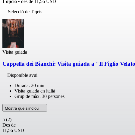
1 opció
• des de
11,56 USD
Selecció de Tiqets
Visita guiada
Cappella dei Bianchi: Visita guiada a "Il Figlio Vela
Disponible avui
Durada: 20 min
Visita guiada en italià
Grup de màx. 30 persones
Mostra què s'inclou
5
(2)
Des de
11,56 USD