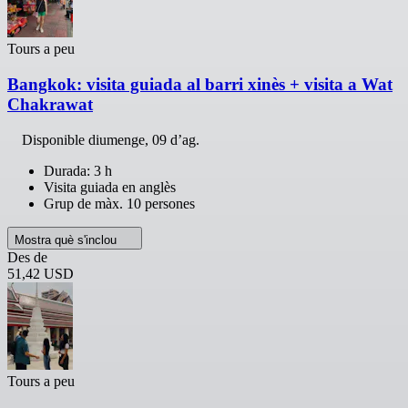
Tours a peu
Bangkok: visita guiada al barri xinès + visita a Wat
Chakrawat
Disponible
diumenge, 09 d’ag.
Durada: 3 h
Visita guiada en anglès
Grup de màx. 10 persones
Mostra què s'inclou
Des de
51,42 USD
Tours a peu