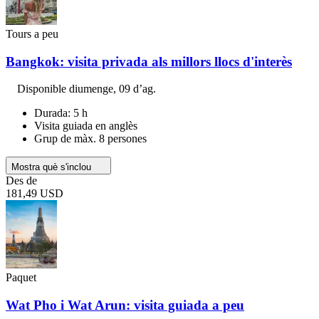
Tours a peu
Bangkok: visita privada als millors llocs d'interès
Disponible
diumenge, 09 d’ag.
Durada: 5 h
Visita guiada en anglès
Grup de màx. 8 persones
Mostra què s'inclou
Des de
181,49 USD
Paquet
Wat Pho i Wat Arun: visita guiada a peu