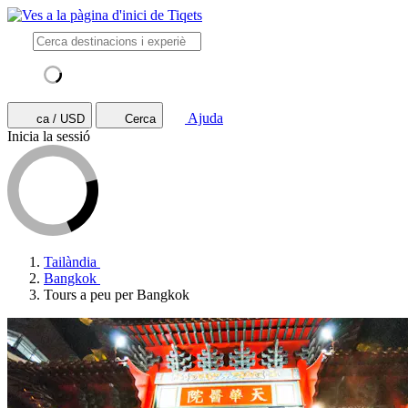
Ajuda
ca / USD
Cerca
Inicia la sessió
Tailàndia
Bangkok
Tours a peu per Bangkok