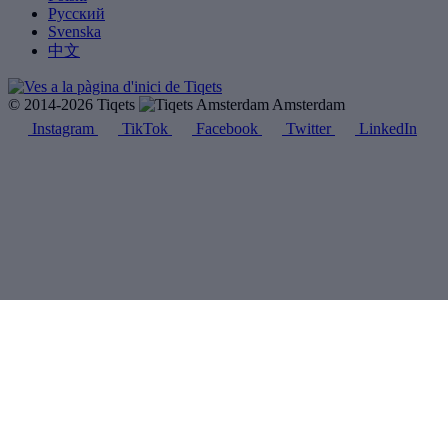
Русский
Svenska
中文
© 2014-2026 Tiqets
Amsterdam
Instagram
TikTok
Facebook
Twitter
LinkedIn