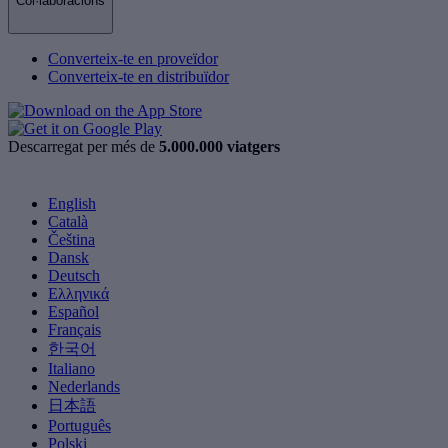
Col·laboracions
Converteix-te en proveïdor
Converteix-te en distribuïdor
Descarregat per més de
5.000.000 viatgers
English
Català
Čeština
Dansk
Deutsch
Ελληνικά
Español
Français
한국어
Italiano
Nederlands
日本語
Português
Polski