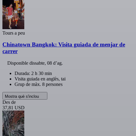
Tours a peu
Chinatown Bangkok: Visita guiada de menjar de
carrer
Disponible
dissabte, 08 d’ag.
Durada: 2 h 30 min
Visita guiada en anglès, tai
Grup de màx. 8 persones
Mostra què s'inclou
Des de
37,81 USD