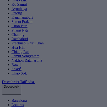
Khao Lak
Ko Samui
Ayutthaya
Patong
Kanchanaburi
Samut Prakan
Chon Buri
Phang Nga
Chalong
Ratchaburi
Prachuap Khiri Khan
Hua Hin
Chiang Rai
Samut Songkhram
Nakhon Ratchasima
Rawai
Saladà
Khao Sok
Descobreix Tailàndia
Descobreix
Barcelona
Londres