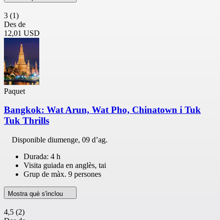
3
(1)
Des de
12,01 USD
Paquet
Bangkok: Wat Arun, Wat Pho, Chinatown i Tuk
Tuk Thrills
Disponible
diumenge, 09 d’ag.
Durada: 4 h
Visita guiada en anglès, tai
Grup de màx. 9 persones
Mostra què s'inclou
4,5
(2)