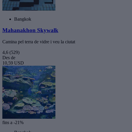
Bangkok
Mahanakhon Skywalk
Camina pel terra de vidre i veu la ciutat
4,6
(529)
Des de
10,59 USD
fins a -21%