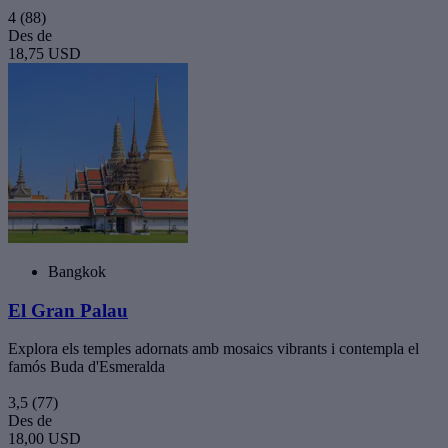
4
(88)
Des de
18,75 USD
Bangkok
El Gran Palau
Explora els temples adornats amb mosaics vibrants i contempla el
famós Buda d'Esmeralda
3,5
(77)
Des de
18,00 USD