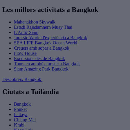
Les millors activitats a Bangkok
Mahanakhon Skywalk
Estadi Rajadamnern Muay Thai
L'Antic Siam
Jurassic World: l'experiència a Bangkok
SEA LIFE Bangkok Ocean World
Creuers amb sopar a Bangkok
Flow House
Excursions des de Bangkok
Tours en autobús turístic a Bangkok
Siam Amazing Park Bangkok
Descobreix Bangkok
Ciutats a Tailàndia
Bangkok
Phuket
Pattaya
Chiang Mai
Krabi