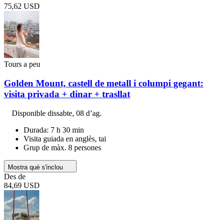
75,62 USD
Tours a peu
Golden Mount, castell de metall i columpi gegant:
visita privada + dinar + trasllat
Disponible
dissabte, 08 d’ag.
Durada: 7 h 30 min
Visita guiada en anglès, tai
Grup de màx. 8 persones
Mostra què s'inclou
Des de
84,69 USD