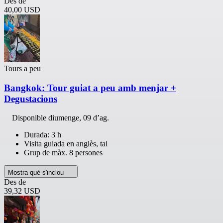
Des de
40,00 USD
Tours a peu
Bangkok: Tour guiat a peu amb menjar +
Degustacions
Disponible
diumenge, 09 d’ag.
Durada: 3 h
Visita guiada en anglès, tai
Grup de màx. 8 persones
Mostra què s'inclou
Des de
39,32 USD