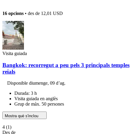
16 opcions
• des de
12,01 USD
Visita guiada
Bangkok: recorregut a peu pels 3 principals temples
reials
Disponible
diumenge, 09 d’ag.
Durada: 3 h
Visita guiada en anglès
Grup de màx. 50 persones
Mostra què s'inclou
4
(1)
Des de