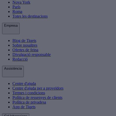
Nova York
París
Roma
Totes les destinacions
Empresa
Blog de Tiqets
Sobre nosaltres
Ofertes de feina
Divulgació responsable
Redacció
Assistència
Centre d'ajuda
Centre d'ajuda per a proveïdors
Termes i condicions
Política de ressenyes de clients
Política de privadesa
App de Tiqets