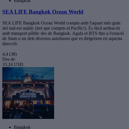
Bangkok
SEA LIFE Bangkok Ocean World
SEA LIFE Bangkok Ocean World compta amb l'aquari més gran
del sud-est asiàtic (tret que comptis el Pacífic!). És fàcil arribar-hi
amb transport públic des de Bangkok. Agafa el BTS fins a l'estació
de Siam o un dels diversos autobusos que es dirigeixen en aquesta
direcció.
4,4
(38)
Des de
33,24 USD
Bangkok