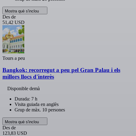
Mostra què s'inclou
Des de
51,42 USD
Tours a peu
Bangkok: recorregut a peu pel Gran Palau i els
millors llocs d'interès
Disponible demà
Durada: 7 h
Visita guiada en anglès
Grup de màx. 10 persones
Mostra què s'inclou
Des de
123,83 USD