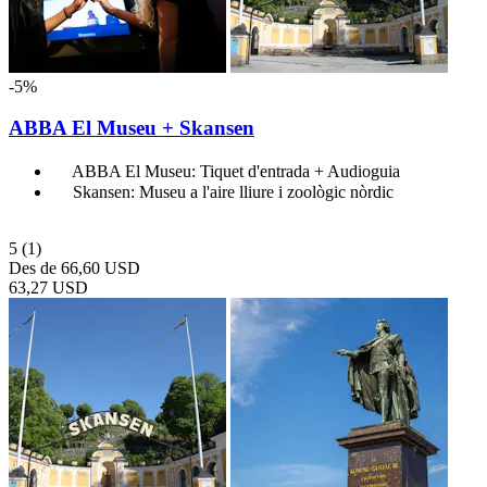
-5%
ABBA El Museu + Skansen
ABBA El Museu: Tiquet d'entrada + Audioguia
Skansen: Museu a l'aire lliure i zoològic nòrdic
5
(1)
Des de
66,60 USD
63,27 USD