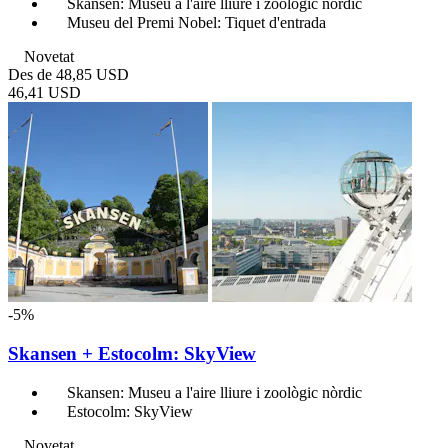
Skansen: Museu a l'aire lliure i zoològic nòrdic
Museu del Premi Nobel: Tiquet d'entrada
Novetat
Des de
48,85 USD
46,41 USD
-5%
Skansen + Estocolm: SkyView
Skansen: Museu a l'aire lliure i zoològic nòrdic
Estocolm: SkyView
Novetat