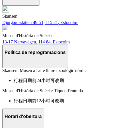
Skansen
Djurgårdsslätten 49-51, 115 21, Estocolm
Museu d'Història de Suècia
13-17 Narvavägen, 114 84, Estocolm
Política de reprogramacions
Skansen: Museu a l'aire lliure i zoològic nòrdic
行程日期前24小时可改期
Museu d'Història de Suècia: Tiquet d'entrada
行程日期前12小时可改期
Horari d'obertura