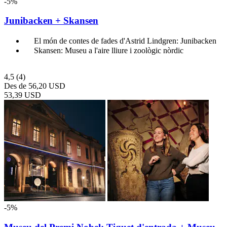
-5%
Junibacken + Skansen
El món de contes de fades d'Astrid Lindgren: Junibacken
Skansen: Museu a l'aire lliure i zoològic nòrdic
4,5
(4)
Des de
56,20 USD
53,39 USD
-5%