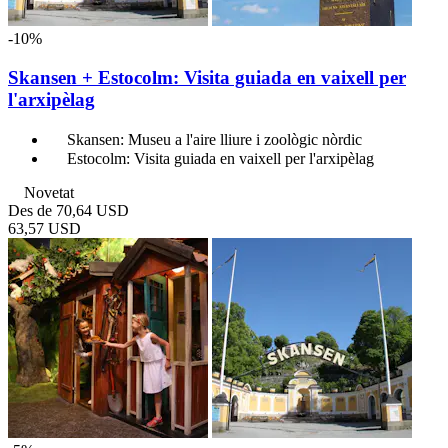
-10%
Skansen + Estocolm: Visita guiada en vaixell per
l'arxipèlag
Skansen: Museu a l'aire lliure i zoològic nòrdic
Estocolm: Visita guiada en vaixell per l'arxipèlag
Novetat
Des de
70,64 USD
63,57 USD