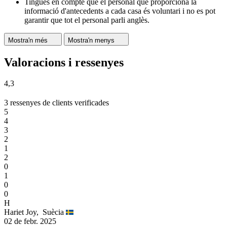
Tingues en compte que el personal que proporciona la
informació d'antecedents a cada casa és voluntari i no es pot
garantir que tot el personal parli anglès.
Mostra'n més
Mostra'n menys
Valoracions i ressenyes
4,3
3 ressenyes de clients verificades
5
4
3
2
1
2
0
1
0
0
H
Hariet Joy,
Suècia
02 de febr. 2025