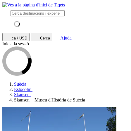
Ajuda
ca / USD
Cerca
Inicia la sessió
Suècia
Estocolm
Skansen
Skansen + Museu d'Història de Suècia