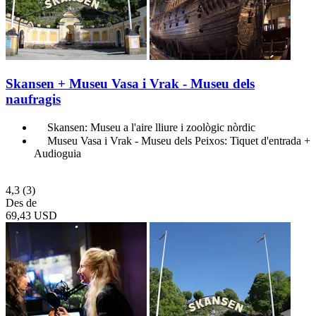
Skansen + Museu Vasa i Vrak - Museu dels
naufragis
Skansen: Museu a l'aire lliure i zoològic nòrdic
Museu Vasa i Vrak - Museu dels Peixos: Tiquet d'entrada +
Audioguia
4,3
(3)
Des de
69,43 USD