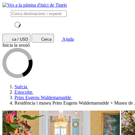
Ajuda
ca / USD
Cerca
Inicia la sessió
Suècia
Estocolm
Prins Eugens Waldemarsudde
Residència i museu Prins Eugens Waldemarsudde + Museu de .