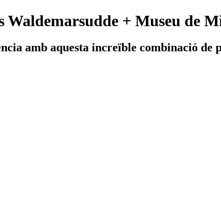
ns Waldemarsudde + Museu de Mil
ència amb aquesta increïble combinació de 