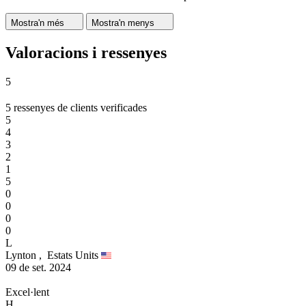
Mostra'n més
Mostra'n menys
Valoracions i ressenyes
5
5 ressenyes de clients verificades
5
4
3
2
1
5
0
0
0
0
L
Lynton ,
Estats Units
09 de set. 2024
Excel·lent
H