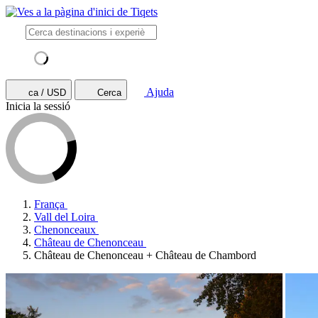
Ajuda
ca / USD
Cerca
Inicia la sessió
França
Vall del Loira
Chenonceaux
Château de Chenonceau
Château de Chenonceau + Château de Chambord