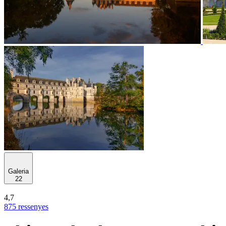
Galeria
22
4,7
875 ressenyes