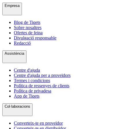
Empresa
Blog de Tiqets
Sobre nosaltres
Ofertes de feina
Divulgació responsable
Redacció
Assistència
Centre d'ajuda
Centre d'ajuda per a proveïdors
Termes i condicions
Política de ressenyes de clients
Política de privadesa
App de Tiqets
Col·laboracions
Converteix-te en proveïdor
Converteix-te en distribuïdor