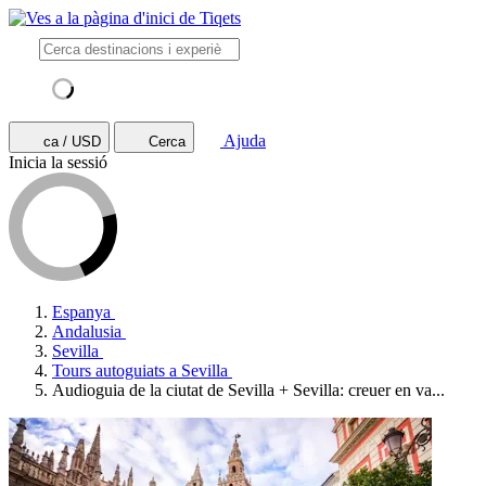
Ajuda
ca / USD
Cerca
Inicia la sessió
Espanya
Andalusia
Sevilla
Tours autoguiats a Sevilla
Audioguia de la ciutat de Sevilla + Sevilla: creuer en va...