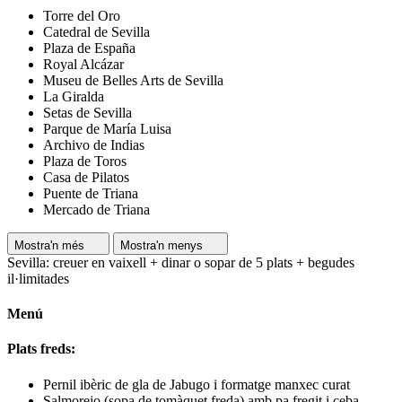
Torre del Oro
Catedral de Sevilla
Plaza de España
Royal Alcázar
Museu de Belles Arts de Sevilla
La Giralda
Setas de Sevilla
Parque de María Luisa
Archivo de Indias
Plaza de Toros
Casa de Pilatos
Puente de Triana
Mercado de Triana
Mostra'n més
Mostra'n menys
Sevilla: creuer en vaixell + dinar o sopar de 5 plats + begudes
il·limitades
Menú
Plats freds:
Pernil ibèric de gla de Jabugo i formatge manxec curat
Salmorejo (sopa de tomàquet freda) amb pa fregit i ceba