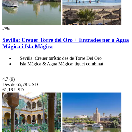
-7%
Sevilla: Creuer Torre del Oro + Entrades per a Agua
Mágica i Isla Mágica
Sevilla: Creuer turístic des de Torre Del Oro
Isla Mágica & Agua Mágica: tiquet combinat
4,7
(9)
Des de
65,78 USD
61,18 USD