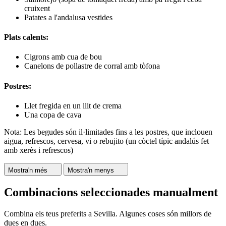
cruixent
Patates a l'andalusa vestides
Plats calents:
Cigrons amb cua de bou
Canelons de pollastre de corral amb tòfona
Postres:
Llet fregida en un llit de crema
Una copa de cava
Nota: Les begudes són il·limitades fins a les postres, que inclouen
aigua, refrescos, cervesa, vi o rebujito (un còctel típic andalús fet
amb xerès i refrescos)
Mostra'n més
Mostra'n menys
Combinacions seleccionades manualment
Combina els teus preferits a Sevilla. Algunes coses són millors de
dues en dues.