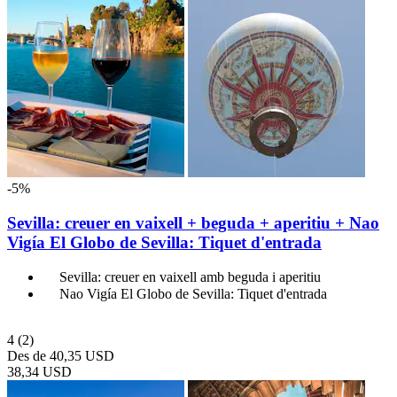
-5%
Sevilla: creuer en vaixell + beguda + aperitiu + Nao
Vigía El Globo de Sevilla: Tiquet d'entrada
Sevilla: creuer en vaixell amb beguda i aperitiu
Nao Vigía El Globo de Sevilla: Tiquet d'entrada
4
(2)
Des de
40,35 USD
38,34 USD