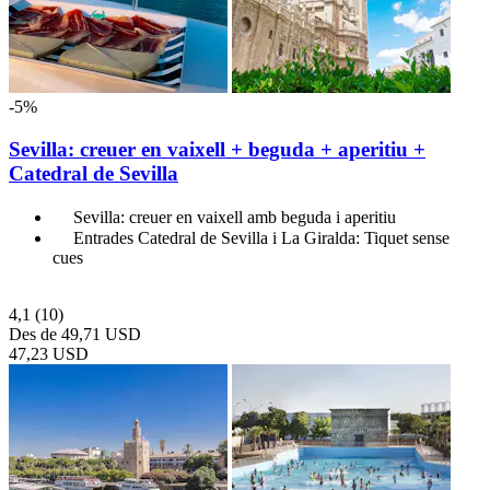
-5%
Sevilla: creuer en vaixell + beguda + aperitiu +
Catedral de Sevilla
Sevilla: creuer en vaixell amb beguda i aperitiu
Entrades Catedral de Sevilla i La Giralda: Tiquet sense
cues
4,1
(10)
Des de
49,71 USD
47,23 USD