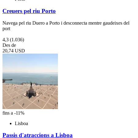
Creuers pel riu Porto
Navega pel riu Duero a Porto i desconnecta mentre gaudeixes del
port
4,3
(1.036)
Des de
20,74 USD
fins a -11%
Lisboa
Passis d'atraccions a Lisboa