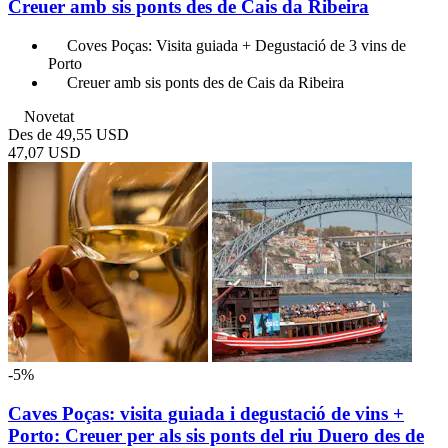
Creuer amb sis ponts des de Cais da Ribeira
Coves Poças: Visita guiada + Degustació de 3 vins de
Porto
Creuer amb sis ponts des de Cais da Ribeira
Novetat
Des de
49,55 USD
47,07 USD
-5%
Caves Poças: visita guiada i degustació de vins +
Porto: Creuer per als sis ponts del riu Duero des de