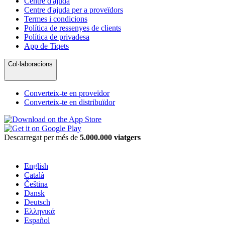
Centre d'ajuda
Centre d'ajuda per a proveïdors
Termes i condicions
Política de ressenyes de clients
Política de privadesa
App de Tiqets
Col·laboracions
Converteix-te en proveïdor
Converteix-te en distribuïdor
Descarregat per més de
5.000.000 viatgers
English
Català
Čeština
Dansk
Deutsch
Ελληνικά
Español