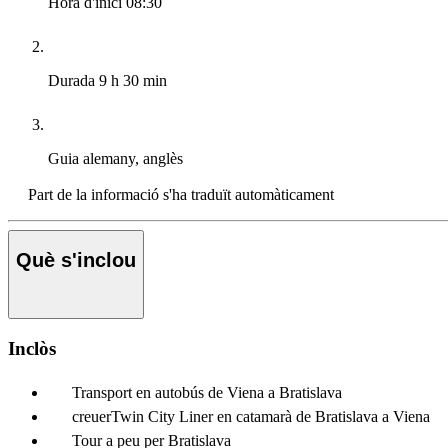
Hora d'inici
08:30
Durada
9 h 30 min
Guia
alemany, anglès
Part de la informació s'ha traduït automàticament
Què s'inclou
Inclòs
Transport en autobús de Viena a Bratislava
creuerTwin City Liner en catamarà de Bratislava a Viena
Tour a peu per Bratislava