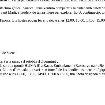
va. Viatja per carretera i torna per riu a bord d'un vaixell d'alta veloc
itectura gòtica, barroca i renaixentista comparteix la ciutat amb cafete
de Sant Martí, i gaudeix de temps lliure per explorar-ho. A continuació
època. Els hostes poden fer el trajecte a les 12:00, 13:00, 14:00, 15:00 o 
al de Viena
carà a la parada d'autobús d'Opernring 2
moll de sortida (pontó HUMA 6) a Razus Embankment (Rázusovo nábrežie,
. L'hora d'arribada pot variar en funció de les condicions meteorològi
nir lloc a les 12:00, 13:00, 14:00, 15:00 o 16:00, tria l'hora desitjada al f