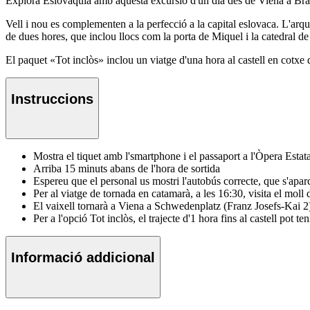
Explora Eslovàquia amb aquesta excursió d'un dia des de Viena a Bratisla
Vell i nou es complementen a la perfecció a la capital eslovaca. L'arqu
de dues hores, que inclou llocs com la porta de Miquel i la catedral 
El paquet «Tot inclòs» inclou un viatge d'una hora al castell en cotxe d'
Instruccions
Mostra el tiquet amb l'smartphone i el passaport a l'Òpera Estat
Arriba 15 minuts abans de l'hora de sortida
Espereu que el personal us mostri l'autobús correcte, que s'apar
Per al viatge de tornada en catamarà, a les 16:30, visita el 
El vaixell tornarà a Viena a Schwedenplatz (Franz Josefs-Kai 2)
Per a l'opció Tot inclòs, el trajecte d'1 hora fins al castell pot te
Informació addicional