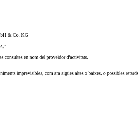
 GmbH & Co. KG
 AT
es consultes en nom del proveïdor d'activitats.
eniments imprevisibles, com ara aigües altes o baixes, o possibles retard