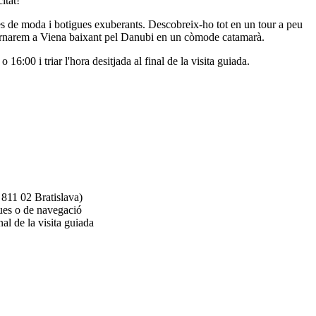
itat!
ries de moda i botigues exuberants. Descobreix-ho tot en un tour a peu
, tornarem a Viena baixant pel Danubi en un còmode catamarà.
16:00 i triar l'hora desitjada al final de la visita guiada.
 811 02 Bratislava)
ques o de navegació
inal de la visita guiada