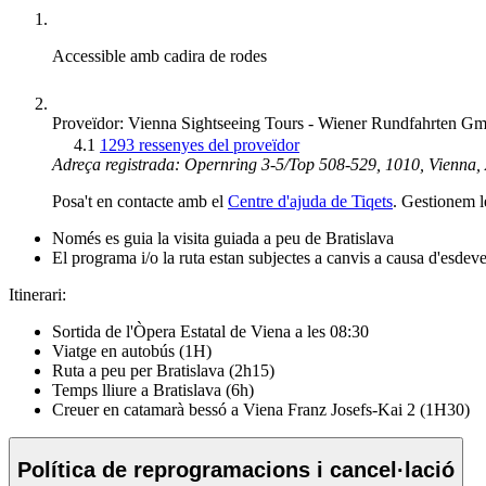
Accessible amb cadira de rodes
Proveïdor: Vienna Sightseeing Tours - Wiener Rundfahrten
4.1
1293 ressenyes del proveïdor
Adreça registrada: Opernring 3-5/Top 508-529, 1010, Vienna,
Posa't en contacte amb el
Centre d'ajuda de Tiqets
. Gestionem l
Només es guia la visita guiada a peu de Bratislava
El programa i/o la ruta estan subjectes a canvis a causa d'esdev
Itinerari:
Sortida de l'Òpera Estatal de Viena a les 08:30
Viatge en autobús (1H)
Ruta a peu per Bratislava (2h15)
Temps lliure a Bratislava (6h)
Creuer en catamarà bessó a Viena Franz Josefs-Kai 2 (1H30)
Política de reprogramacions i cancel·lació