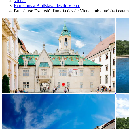
Viena
Exursions a Bratislava des de Viena
Bratislava: Excursió d'un dia des de Viena amb autobús i catam