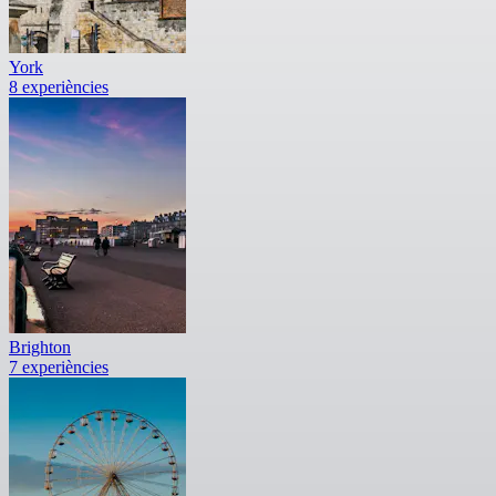
York
8 experiències
Brighton
7 experiències