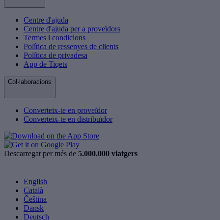
Centre d'ajuda
Centre d'ajuda per a proveïdors
Termes i condicions
Política de ressenyes de clients
Política de privadesa
App de Tiqets
Col·laboracions
Converteix-te en proveïdor
Converteix-te en distribuïdor
Descarregat per més de
5.000.000 viatgers
English
Català
Čeština
Dansk
Deutsch