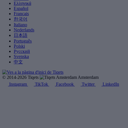
Ελληνικά
Español
Français
한국어
Italiano
Nederlands
日本語
Português
Polski
Русский
Svenska
中文
© 2014-2026 Tiqets
Amsterdam
Instagram
TikTok
Facebook
Twitter
LinkedIn