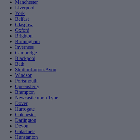
Manchester
Liverpool
York
Belfast
Glasgow
Oxford
Brighton
Birmingham
Inverness
Cambridge
Blackpool
Bath
Stratford-upon-Avon
Windsor
Portsmouth
Queensferry
Brampton
Newcastle upon Tyne
Dover
Harrogate
Colchester
Darlington
Devon
Galashiels
Hunstanton