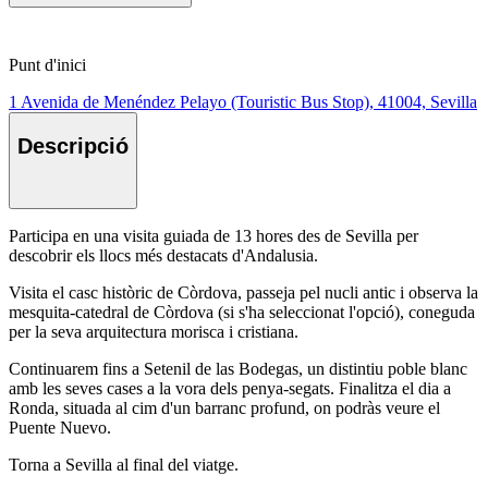
Punt d'inici
1 Avenida de Menéndez Pelayo (Touristic Bus Stop), 41004, Sevilla
Descripció
Participa en una visita guiada de 13 hores des de Sevilla per
descobrir els llocs més destacats d'Andalusia.
Visita el casc històric de Còrdova, passeja pel nucli antic i observa la
mesquita-catedral de Còrdova (si s'ha seleccionat l'opció), coneguda
per la seva arquitectura morisca i cristiana.
Continuarem fins a Setenil de las Bodegas, un distintiu poble blanc
amb les seves cases a la vora dels penya-segats. Finalitza el dia a
Ronda, situada al cim d'un barranc profund, on podràs veure el
Puente Nuevo.
Torna a Sevilla al final del viatge.