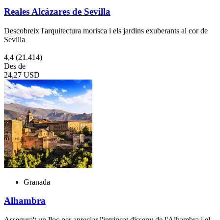
Reales Alcázares de Sevilla
Descobreix l'arquitectura morisca i els jardins exuberants al cor de
Sevilla
4,4
(21.414)
Des de
24,27 USD
Granada
Alhambra
Assegura't un lloc per apreciar l'intrincat disseny de l'Alhambra i el