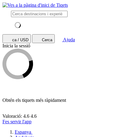
Ajuda
ca / USD
Cerca
Inicia la sessió
Obtén els tiquets més ràpidament
Valoració: 4.6
4.6
Fes servir l'app
Espanya