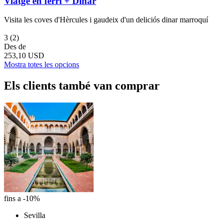
Viatge en ferri + Dinar
Visita les coves d'Hèrcules i gaudeix d'un deliciós dinar marroquí
3
(2)
Des de
253,10 USD
Mostra totes les opcions
Els clients també van comprar
fins a -10%
Sevilla