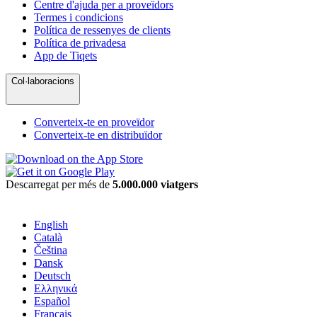
Centre d'ajuda per a proveïdors
Termes i condicions
Política de ressenyes de clients
Política de privadesa
App de Tiqets
Col·laboracions
Converteix-te en proveïdor
Converteix-te en distribuïdor
Descarregat per més de
5.000.000 viatgers
English
Català
Čeština
Dansk
Deutsch
Ελληνικά
Español
Français