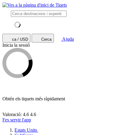
Ajuda
ca / USD
Cerca
Inicia la sessió
Obtén els tiquets més ràpidament
Valoració: 4.6
4.6
Fes servir l'app
Estats Units