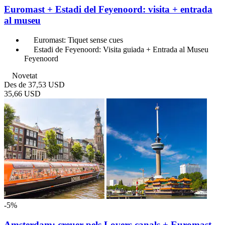
Euromast + Estadi del Feyenoord: visita + entrada
al museu
Euromast: Tiquet sense cues
Estadi de Feyenoord: Visita guiada + Entrada al Museu
Feyenoord
Novetat
Des de
37,53 USD
35,66 USD
-5%
Amsterdam: creuer pels Lovers canals + Euromast