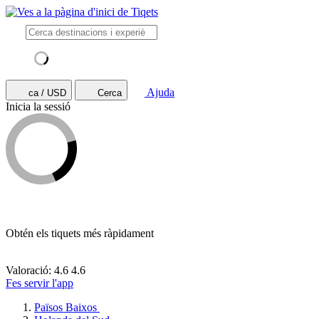
Ajuda
ca / USD
Cerca
Inicia la sessió
Obtén els tiquets més ràpidament
Valoració: 4.6
4.6
Fes servir l'app
Països Baixos