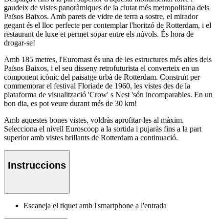
gaudeix de vistes panoràmiques de la ciutat més metropolitana dels
Països Baixos. Amb parets de vidre de terra a sostre, el mirador
gegant és el lloc perfecte per contemplar l'horitzó de Rotterdam, i el
restaurant de luxe et permet sopar entre els núvols. És hora de
drogar-se!
Amb 185 metres, l'Euromast és una de les estructures més altes dels
Països Baixos, i el seu disseny retrofuturista el converteix en un
component icònic del paisatge urbà de Rotterdam. Construït per
commemorar el festival Floriade de 1960, les vistes des de la
plataforma de visualització 'Crow' s Nest 'són incomparables. En un
bon dia, es pot veure durant més de 30 km!
Amb aquestes bones vistes, voldràs aprofitar-les al màxim.
Selecciona el nivell Euroscoop a la sortida i pujaràs fins a la part
superior amb vistes brillants de Rotterdam a continuació.
Instruccions
Escaneja el tiquet amb l'smartphone a l'entrada