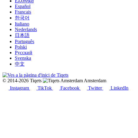
Ελληνικά
Español
Français
한국어
Italiano
Nederlands
日本語
Português
Polski
Русский
Svenska
中文
© 2014-2026 Tiqets
Amsterdam
Instagram
TikTok
Facebook
Twitter
LinkedIn