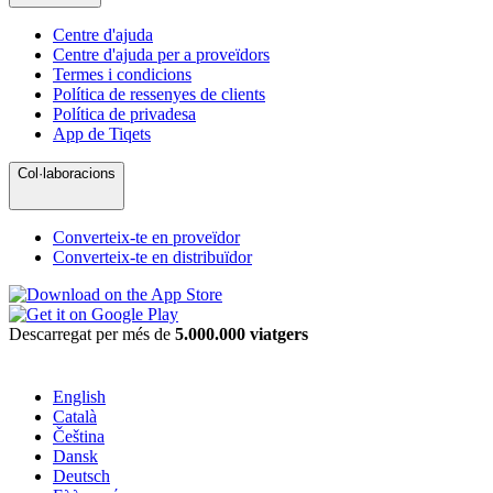
Centre d'ajuda
Centre d'ajuda per a proveïdors
Termes i condicions
Política de ressenyes de clients
Política de privadesa
App de Tiqets
Col·laboracions
Converteix-te en proveïdor
Converteix-te en distribuïdor
Descarregat per més de
5.000.000 viatgers
English
Català
Čeština
Dansk
Deutsch