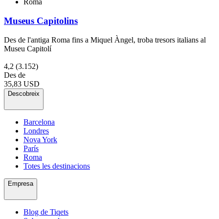
Roma
Museus Capitolins
Des de l'antiga Roma fins a Miquel Àngel, troba tresors italians al
Museu Capitolí
4,2
(3.152)
Des de
35,83 USD
Descobreix
Barcelona
Londres
Nova York
París
Roma
Totes les destinacions
Empresa
Blog de Tiqets