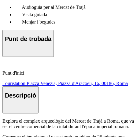
Audioguia per al Mercat de Trajà
Visita guiada
Menjar i begudes
Punt de trobada
Punt d'inici
Touristation Piazza Venezia, Piazza d'Aracoeli, 16, 00186, Roma
Descripció
Explora el complex arqueològic del Mercat de Trajà a Roma, que va
ser el centre comercial de la ciutat durant l'època imperial romana.
Comença el teu viatge al passat amb un vídeo de 25 minuts que