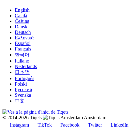
English
Català
Čeština
Dansk
Deutsch
Ελληνικά
Español
Français
한국어
Italiano
Nederlands
日本語
Português
Polski
Русский
Svenska
中文
© 2014-2026 Tiqets
Amsterdam
Instagram
TikTok
Facebook
Twitter
LinkedIn