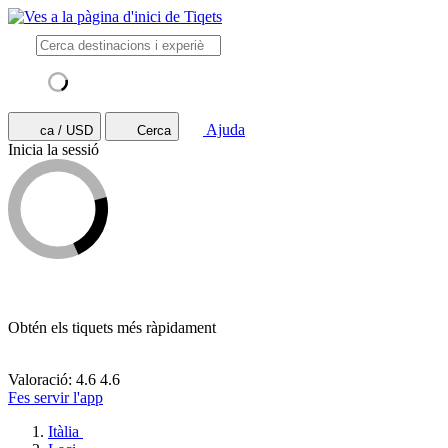
Ajuda
ca / USD
Cerca
Inicia la sessió
Obtén els tiquets més ràpidament
Valoració: 4.6
4.6
Fes servir l'app
Itàlia