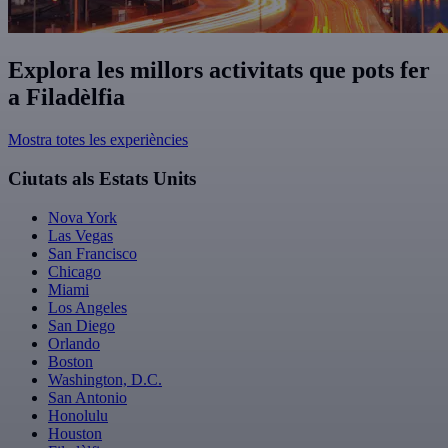
Explora les millors activitats que pots fer
a Filadèlfia
Mostra totes les experiències
Ciutats als Estats Units
Nova York
Las Vegas
San Francisco
Chicago
Miami
Los Angeles
San Diego
Orlando
Boston
Washington, D.C.
San Antonio
Honolulu
Houston