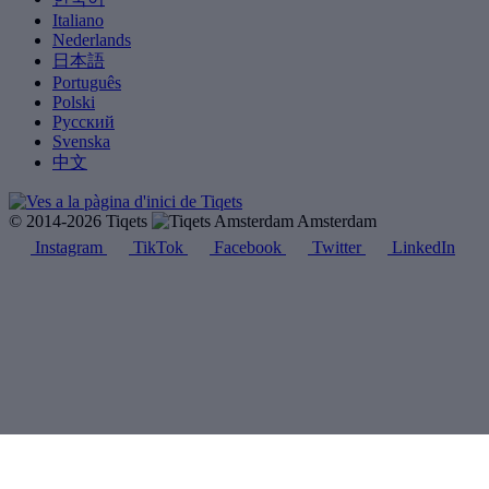
Italiano
Nederlands
日本語
Português
Polski
Русский
Svenska
中文
© 2014-2026 Tiqets
Amsterdam
Instagram
TikTok
Facebook
Twitter
LinkedIn