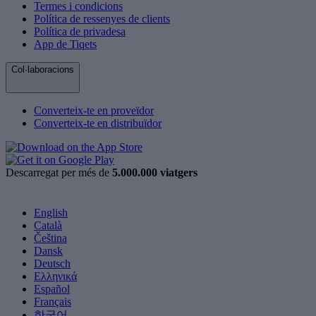
Termes i condicions
Política de ressenyes de clients
Política de privadesa
App de Tiqets
Col·laboracions
Converteix-te en proveïdor
Converteix-te en distribuïdor
Descarregat per més de
5.000.000 viatgers
English
Català
Čeština
Dansk
Deutsch
Ελληνικά
Español
Français
한국어