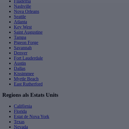
Filadèlfia
Nashville
Nova Orleans
Seattle
Atlanta
Key West
Saint Augustine
Tampa
Pigeon Forge
Savannah
Denver
Fort Lauderdale
Austin
Dallas
Kissimmee
Myrtle Beach
East Rutherford
Regions als Estats Units
Califòrnia
Florida
Estat de Nova York
Texas
Nevada