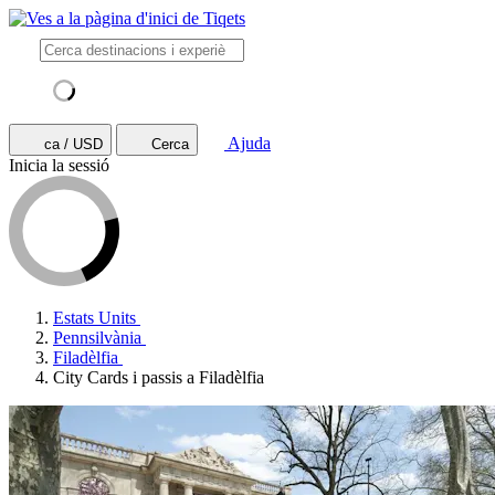
Ajuda
ca / USD
Cerca
Inicia la sessió
Estats Units
Pennsilvània
Filadèlfia
City Cards i passis a Filadèlfia