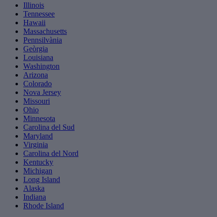
Illinois
Tennessee
Hawaii
Massachusetts
Pennsilvània
Geòrgia
Louisiana
Washington
Arizona
Colorado
Nova Jersey
Missouri
Ohio
Minnesota
Carolina del Sud
Maryland
Virginia
Carolina del Nord
Kentucky
Michigan
Long Island
Alaska
Indiana
Rhode Island