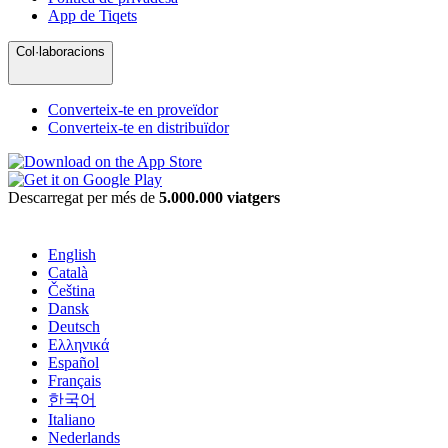
App de Tiqets
Col·laboracions
Converteix-te en proveïdor
Converteix-te en distribuïdor
Descarregat per més de
5.000.000 viatgers
English
Català
Čeština
Dansk
Deutsch
Ελληνικά
Español
Français
한국어
Italiano
Nederlands