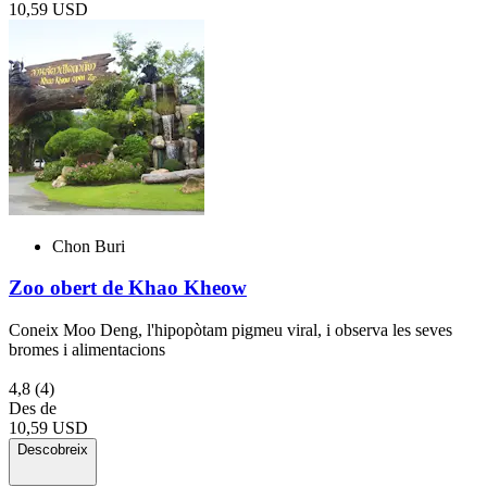
10,59 USD
Chon Buri
Zoo obert de Khao Kheow
Coneix Moo Deng, l'hipopòtam pigmeu viral, i observa les seves
bromes i alimentacions
4,8
(4)
Des de
10,59 USD
Descobreix