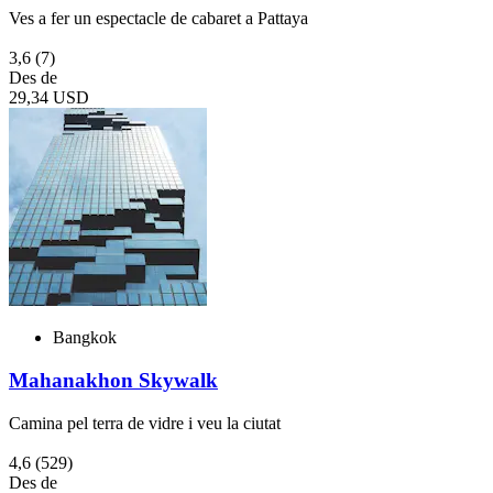
Ves a fer un espectacle de cabaret a Pattaya
3,6
(7)
Des de
29,34 USD
Bangkok
Mahanakhon Skywalk
Camina pel terra de vidre i veu la ciutat
4,6
(529)
Des de