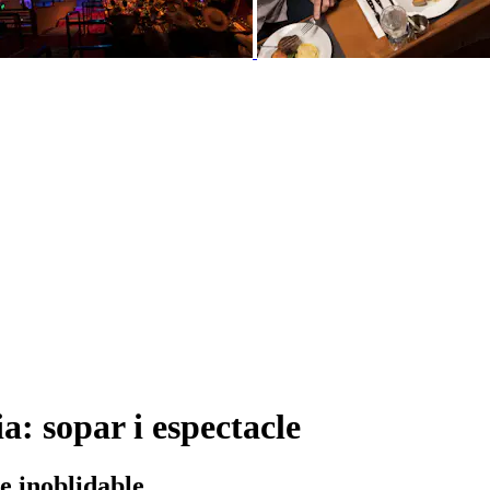
ia: sopar i espectacle
e inoblidable