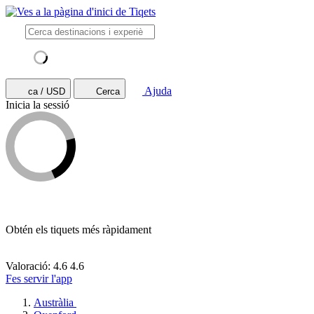
Ajuda
ca / USD
Cerca
Inicia la sessió
Obtén els tiquets més ràpidament
Valoració: 4.6
4.6
Fes servir l'app
Austràlia