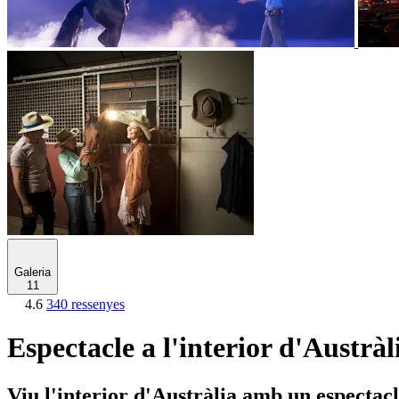
Galeria
11
4.6
340 ressenyes
Espectacle a l'interior d'Austràl
Viu l'interior d'Austràlia amb un espectacl