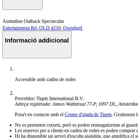
Australian Outback Spectacular
Entertainment Rd, QLD 4210, Oxenford
Informació addicional
Accessible amb cadira de rodes
Proveïdor: Tiqets International B.V.
Adreça registrada: James Wattstraat 77-P, 1097 DL, Amsterd
Posa't en contacte amb el
Centre d'ajuda de Tiqets
. Gestionem l
No es permeten cotxets, però es poden emmagatzemar al guarda
Les reserves per a clients en cadira de rodes es poden comprar 
Hi ha disponible un servei d'escolta assistida, que amplifica el s