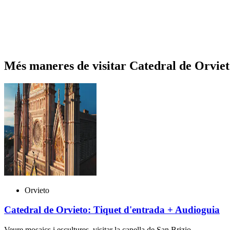
Més maneres de visitar Catedral de Orvie
Orvieto
Catedral de Orvieto: Tiquet d'entrada + Audioguia
Veure mosaics i escultures, visitar la capella de San Brizio