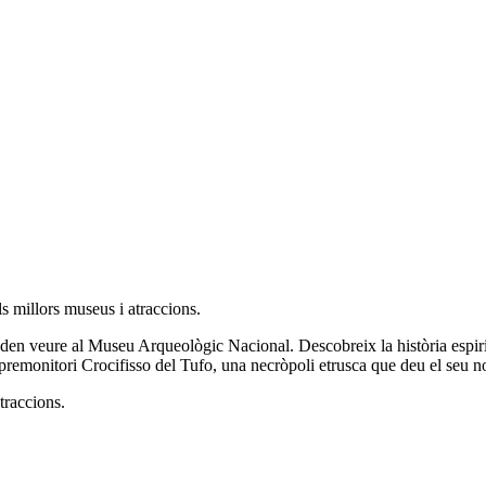
ls millors museus i atraccions.
den veure al Museu Arqueològic Nacional. Descobreix la història espirit
l premonitori Crocifisso del Tufo, una necròpoli etrusca que deu el seu n
traccions.