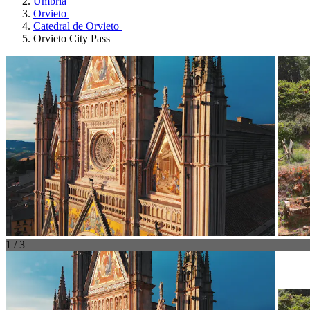
Úmbria
Orvieto
Catedral de Orvieto
Orvieto City Pass
1 / 3