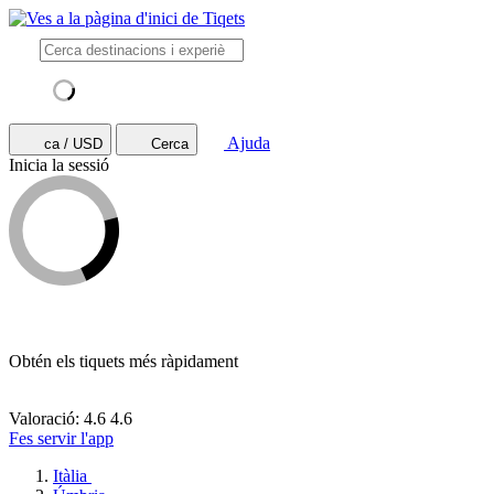
Ajuda
ca / USD
Cerca
Inicia la sessió
Obtén els tiquets més ràpidament
Valoració: 4.6
4.6
Fes servir l'app
Itàlia