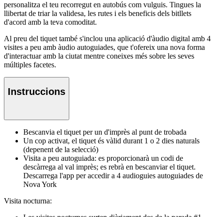
personalitza el teu recorregut en autobús com vulguis. Tingues la
llibertat de triar la validesa, les rutes i els beneficis dels bitllets
d'acord amb la teva comoditat.
Al preu del tiquet també s'inclou una aplicació d'àudio digital amb 4
visites a peu amb àudio autoguiades, que t'ofereix una nova forma
d'interactuar amb la ciutat mentre coneixes més sobre les seves
múltiples facetes.
Instruccions
Bescanvia el tiquet per un d'imprès al punt de trobada
Un cop activat, el tiquet és vàlid durant 1 o 2 dies naturals
(depenent de la selecció)
Visita a peu autoguiada: es proporcionarà un codi de
descàrrega al val imprès; es rebrà en bescanviar el tiquet.
Descarrega l'app per accedir a 4 audioguies autoguiades de
Nova York
Visita nocturna: