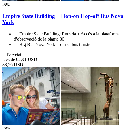
-5%
Empire State Building + Hop-­on Hop­-off Bus Nova
York
Empire State Building: Entrada + Accés a la plataforma
d'observació de la planta 86
Big Bus Nova York: Tour enbus turístic
Novetat
Des de
92,91 USD
88,26 USD
-5%