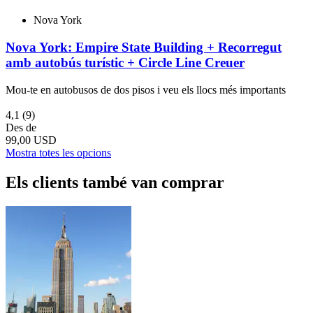
Nova York
Nova York: Empire State Building + Recorregut
amb autobús turístic + Circle Line Creuer
Mou-te en autobusos de dos pisos i veu els llocs més importants
4,1
(9)
Des de
99,00 USD
Mostra totes les opcions
Els clients també van comprar