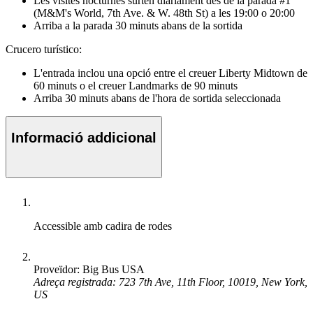
Les visites nocturnes surten diàriament des de la parada #1
(M&M's World, 7th Ave. & W. 48th St) a les 19:00 o 20:00
Arriba a la parada 30 minuts abans de la sortida
Crucero turístico:
L'entrada inclou una opció entre el creuer Liberty Midtown de
60 minuts o el creuer Landmarks de 90 minuts
Arriba 30 minuts abans de l'hora de sortida seleccionada
Informació addicional
Accessible amb cadira de rodes
Proveïdor: Big Bus USA
Adreça registrada: 723 7th Ave, 11th Floor, 10019, New York,
US