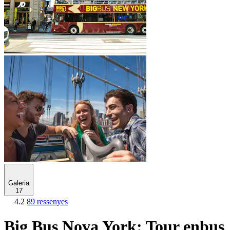
Galeria
17
4.2
89 ressenyes
Big Bus Nova York: Tour enbus