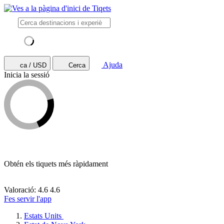
Ajuda
ca / USD
Cerca
Inicia la sessió
Obtén els tiquets més ràpidament
Valoració: 4.6
4.6
Fes servir l'app
Estats Units