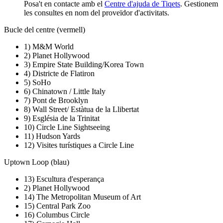
Posa't en contacte amb el
Centre d'ajuda de Tiqets
. Gestionem
les consultes en nom del proveïdor d'activitats.
Bucle del centre (vermell)
1) M&M World
2) Planet Hollywood
3) Empire State Building/Korea Town
4) Districte de Flatiron
5) SoHo
6) Chinatown / Little Italy
7) Pont de Brooklyn
8) Wall Street/ Estàtua de la Llibertat
9) Església de la Trinitat
10) Circle Line Sightseeing
11) Hudson Yards
12) Visites turístiques a Circle Line
Uptown Loop (blau)
13) Escultura d'esperança
2) Planet Hollywood
14) The Metropolitan Museum of Art
15) Central Park Zoo
16) Columbus Circle