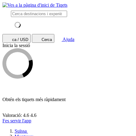
Ajuda
ca / USD
Cerca
Inicia la sessió
Obtén els tiquets més ràpidament
Valoració: 4.6
4.6
Fes servir l'app
Suïssa