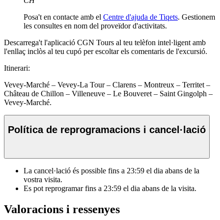
CH
Posa't en contacte amb el
Centre d'ajuda de Tiqets
. Gestionem
les consultes en nom del proveïdor d'activitats.
Descarrega't l'aplicació CGN Tours al teu telèfon intel·ligent amb
l'enllaç inclòs al teu cupó per escoltar els comentaris de l'excursió.
Itinerari:
Vevey-Marché – Vevey-La Tour – Clarens – Montreux – Territet –
Château de Chillon – Villeneuve – Le Bouveret – Saint Gingolph –
Vevey-Marché.
Política de reprogramacions i cancel·lació
La cancel·lació és possible fins a
23:59
el dia abans de la
vostra visita.
Es pot reprogramar fins a
23:59
el dia abans de la visita.
Valoracions i ressenyes