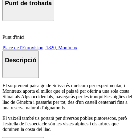
Punt de trobada
Punt d'inici
Place de l'Eurovision, 1820, Montreux
Descripció
El sorprenent paisatge de Suïssa és quelcom per experimentar, i
Montreux aporta el millor que el país té per oferir a una sola costa.
Situat als Alps occidentals, navegaràs per les tranquil·les aigües del
llac de Ginebra i passaràs per tot, des d'un castell centenari fins a
una reserva natural d'aiguamolls.
El vaixell també us portarà per diversos pobles pintorescos, però
l'estrella de l'espectacle són les vistes alpines i els arbres que
dominen la costa del llac.