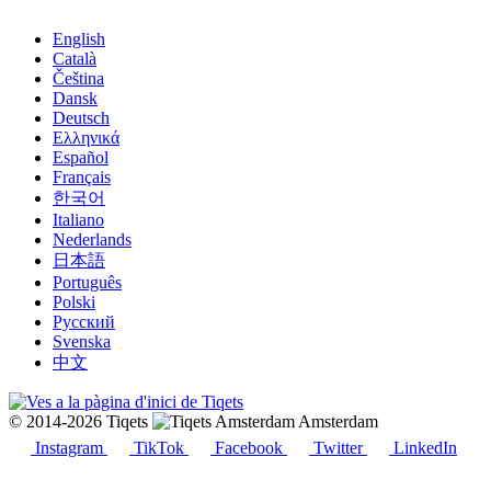
English
Català
Čeština
Dansk
Deutsch
Ελληνικά
Español
Français
한국어
Italiano
Nederlands
日本語
Português
Polski
Русский
Svenska
中文
© 2014-2026 Tiqets
Amsterdam
Instagram
TikTok
Facebook
Twitter
LinkedIn