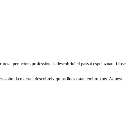
pretat per actors professionals descobrirà el passat espeluznant i fosc
smes sobre la marxa i descobreix quins llocs estan embruixats. Aquest