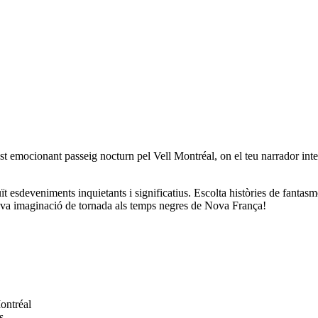
est emocionant passeig nocturn pel Vell Montréal, on el teu narrador inter
uït esdeveniments inquietants i significatius. Escolta històries de fanta
 la teva imaginació de tornada als temps negres de Nova França!
ontréal
s