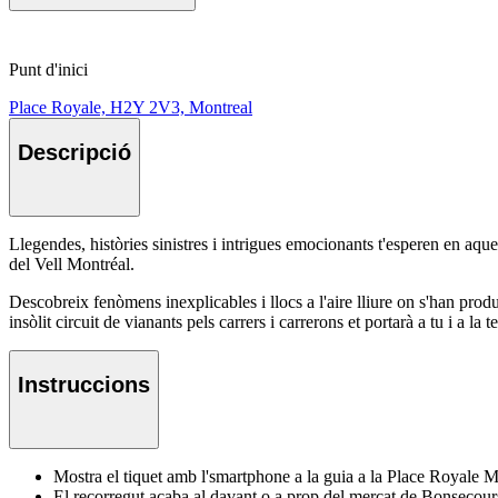
Punt d'inici
Place Royale, H2Y 2V3, Montreal
Descripció
Llegendes, històries sinistres i intrigues emocionants t'esperen en aqu
del Vell Montréal.
Descobreix fenòmens inexplicables i llocs a l'aire lliure on s'han prod
insòlit circuit de vianants pels carrers i carrerons et portarà a tu i a
Instruccions
Mostra el tiquet amb l'smartphone a la guia a la Place Royale M
El recorregut acaba al davant o a prop del mercat de Bonsecour