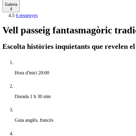
Galeria
4
4.5
6 ressenyes
Vell passeig fantasmagòric trad
Escolta històries inquietants que revelen el
Hora d'inici
20:00
Durada
1 h 30 min
Guia
anglès, francès