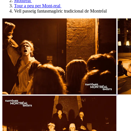
Montreal
Tour a peu per Mont-real
Vell passeig fantasmagòric tradicional de Montréal