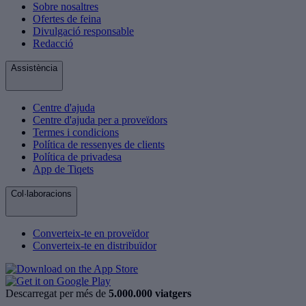
Sobre nosaltres
Ofertes de feina
Divulgació responsable
Redacció
Assistència
Centre d'ajuda
Centre d'ajuda per a proveïdors
Termes i condicions
Política de ressenyes de clients
Política de privadesa
App de Tiqets
Col·laboracions
Converteix-te en proveïdor
Converteix-te en distribuïdor
Descarregat per més de
5.000.000 viatgers