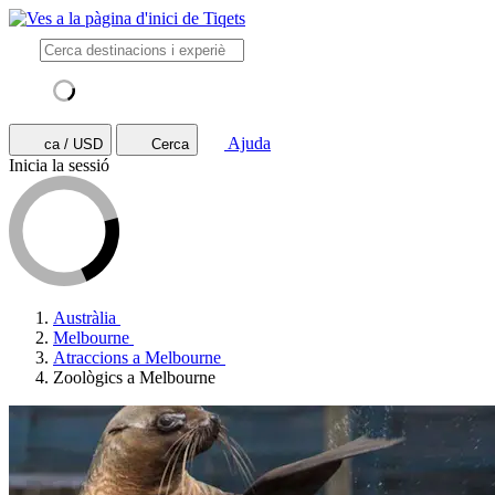
Ajuda
ca / USD
Cerca
Inicia la sessió
Austràlia
Melbourne
Atraccions a Melbourne
Zoològics a Melbourne