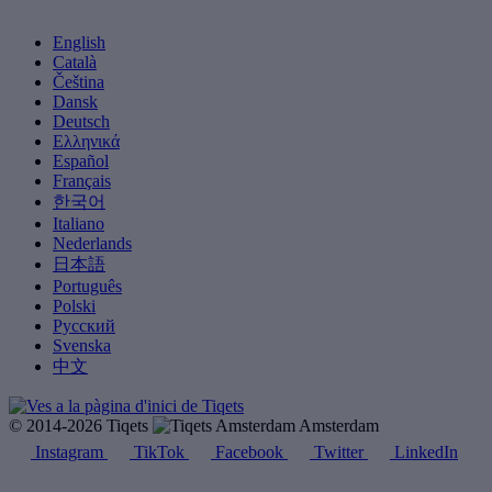
English
Català
Čeština
Dansk
Deutsch
Ελληνικά
Español
Français
한국어
Italiano
Nederlands
日本語
Português
Polski
Русский
Svenska
中文
© 2014-2026 Tiqets
Amsterdam
Instagram
TikTok
Facebook
Twitter
LinkedIn