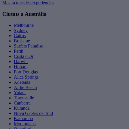
Mostra totes les experiències
Ciutats a Austràlia
Melbourne
Sydney
Cairns
Brisbane
Surfers Paradise
Perth
Costa d'Or
Darwin
Hobart
Port Douglas
Alice Springs
Adelaida
Airlie Beach
Yulara
Townsville
Canberra
Kuranda
Nova Gal·les del Sud
Katoomba
Mooloolaba
Oxenford