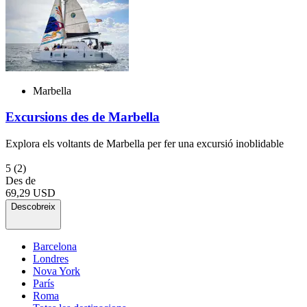
Marbella
Excursions des de Marbella
Explora els voltants de Marbella per fer una excursió inoblidable
5
(2)
Des de
69,29 USD
Descobreix
Barcelona
Londres
Nova York
París
Roma