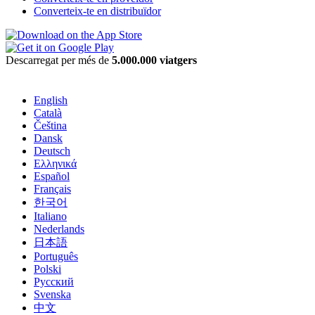
Converteix-te en distribuïdor
Descarregat per més de
5.000.000 viatgers
English
Català
Čeština
Dansk
Deutsch
Ελληνικά
Español
Français
한국어
Italiano
Nederlands
日本語
Português
Polski
Русский
Svenska
中文