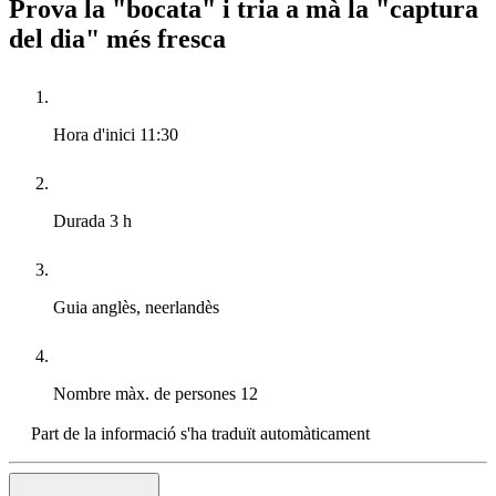
Prova la "bocata" i tria a mà la "captura
del dia" més fresca
Hora d'inici
11:30
Durada
3 h
Guia
anglès, neerlandès
Nombre màx. de persones
12
Part de la informació s'ha traduït automàticament