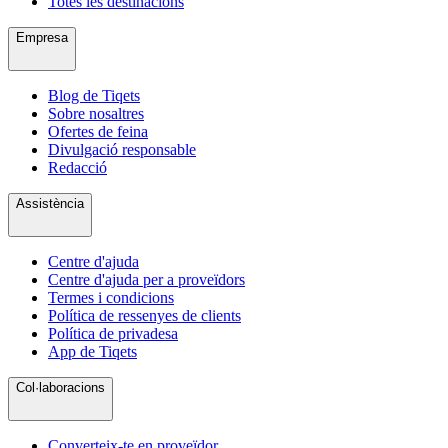
Totes les destinacions
Empresa
Blog de Tiqets
Sobre nosaltres
Ofertes de feina
Divulgació responsable
Redacció
Assistència
Centre d'ajuda
Centre d'ajuda per a proveïdors
Termes i condicions
Política de ressenyes de clients
Política de privadesa
App de Tiqets
Col·laboracions
Converteix-te en proveïdor