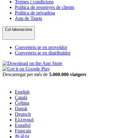
Termes i condicions
Política de ressenyes de clients
Política de privadesa
App de Tiqets
Col·laboracions
Converteix-te en proveïdor
Converteix-te en distribuïdor
Descarregat per més de
5.000.000 viatgers
English
Català
Čeština
Dansk
Deutsch
Ελληνικά
Español
Français
한국어