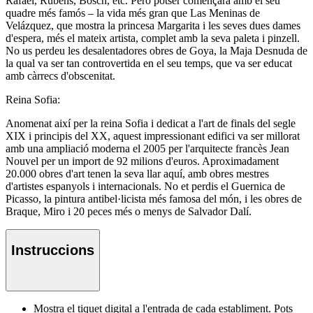
Rafael, Rubens, Bosch, etc. Però potser començarà amb el seu
quadre més famós – la vida més gran que Las Meninas de
Velázquez, que mostra la princesa Margarita i les seves dues dames
d'espera, més el mateix artista, complet amb la seva paleta i pinzell.
No us perdeu les desalentadores obres de Goya, la Maja Desnuda de
la qual va ser tan controvertida en el seu temps, que va ser educat
amb càrrecs d'obscenitat.
Reina Sofia:
Anomenat així per la reina Sofia i dedicat a l'art de finals del segle
XIX i principis del XX, aquest impressionant edifici va ser millorat
amb una ampliació moderna el 2005 per l'arquitecte francès Jean
Nouvel per un import de 92 milions d'euros. Aproximadament
20.000 obres d'art tenen la seva llar aquí, amb obres mestres
d'artistes espanyols i internacionals. No et perdis el Guernica de
Picasso, la pintura antibel·licista més famosa del món, i les obres de
Braque, Miro i 20 peces més o menys de Salvador Dalí.
Instruccions
Mostra el tiquet digital a l'entrada de cada establiment. Pots