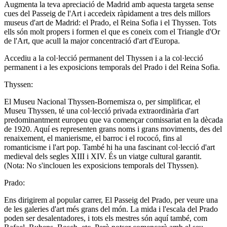
Augmenta la teva apreciació de Madrid amb aquesta targeta sense
cues del Passeig de l'Art i accedeix ràpidament a tres dels millors
museus d'art de Madrid: el Prado, el Reina Sofia i el Thyssen. Tots
ells són molt propers i formen el que es coneix com el Triangle d'Or
de l'Art, que acull la major concentració d'art d'Europa.
Accediu a la col·lecció permanent del Thyssen i a la col·lecció
permanent i a les exposicions temporals del Prado i del Reina Sofia.
Thyssen:
El Museu Nacional Thyssen-Bornemisza o, per simplificar, el
Museu Thyssen, té una col·lecció privada extraordinària d'art
predominantment europeu que va començar comissariat en la dècada
de 1920. Aquí es representen grans noms i grans moviments, des del
renaixement, el manierisme, el barroc i el rococó, fins al
romanticisme i l'art pop. També hi ha una fascinant col·lecció d'art
medieval dels segles XIII i XIV. És un viatge cultural garantit.
(Nota: No s'inclouen les exposicions temporals del Thyssen).
Prado:
Ens dirigirem al popular carrer, El Passeig del Prado, per veure una
de les galeries d'art més grans del món. La mida i l'escala del Prado
poden ser desalentadores, i tots els mestres són aquí també, com