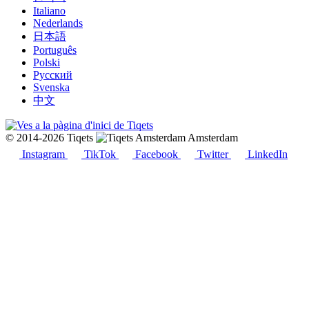
Italiano
Nederlands
日本語
Português
Polski
Русский
Svenska
中文
© 2014-2026 Tiqets
Amsterdam
Instagram
TikTok
Facebook
Twitter
LinkedIn