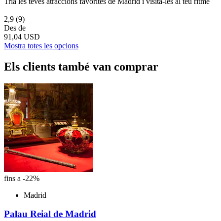
Tria les teves atraccions favorites de Madrid i visita-les al teu ritme
2,9
(9)
Des de
91,04 USD
Mostra totes les opcions
Els clients també van comprar
fins a -22%
Madrid
Palau Reial de Madrid