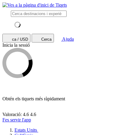
Ajuda
ca / USD
Cerca
Inicia la sessió
Obtén els tiquets més ràpidament
Valoració: 4.6
4.6
Fes servir l'app
Estats Units