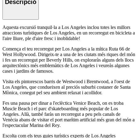
Descripció
Aquesta excursió tranquil·la a Los Angeles inclou totes les millors
atraccions turístiques de Los Angeles, en un recorregut en bicicleta a
l'aire lliure, ple d'aire fresc i inoblidable!
Comença el teu recorregut per Los Angeles a la mítica Ruta 66 de
West Hollywood. Dirigeix-te a una de les ciutats més riques del món
i fes un recorregut per Beverly Hills, on exploraràs alguns dels llocs
arquitectònics més emblemàtics de Los Angeles i veureàs algunes
cases i jardins de famosos.
Visita els pintorescos barris de Westwood i Brentwood, a l'oest de
Los Angeles, que condueixen al preciós suburbi costaner de Santa
Mònica, conegut pel seu ambient relaxat i acollidor.
Fes una pausa per dinar a l'eclèctica Venice Beach, on es troba
Muscle Beach i el parc d'skateboarding més popular de Los
Angeles. Allà, també faràs un recorregut a peu pels canals de
Venècia abans de visitar el port marítim artificial més gran del món a
l'espectacular Marina del Rey.
Escolta com els teus guies turístics experts de Los Angeles