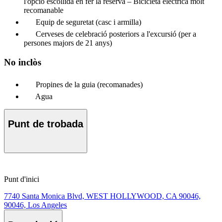
l'opció escollida en fer la reserva – Bicicleta elèctrica molt
recomanable
Equip de seguretat (casc i armilla)
Cerveses de celebració posteriors a l'excursió (per a
persones majors de 21 anys)
No inclòs
Propines de la guia (recomanades)
Agua
Punt de trobada
Punt d'inici
7740 Santa Monica Blvd, WEST HOLLYWOOD, CA 90046,
90046, Los Angeles