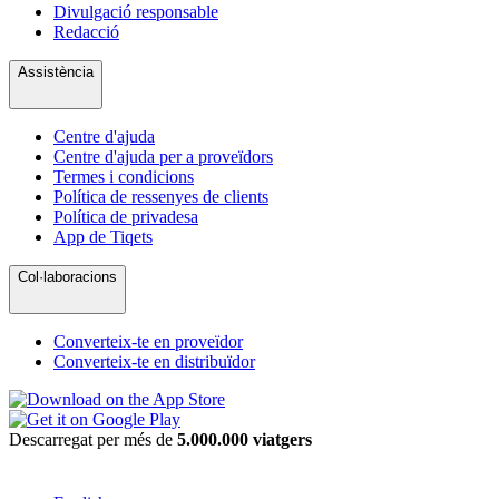
Divulgació responsable
Redacció
Assistència
Centre d'ajuda
Centre d'ajuda per a proveïdors
Termes i condicions
Política de ressenyes de clients
Política de privadesa
App de Tiqets
Col·laboracions
Converteix-te en proveïdor
Converteix-te en distribuïdor
Descarregat per més de
5.000.000 viatgers