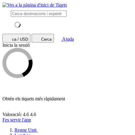
Ajuda
ca / USD
Cerca
Inicia la sessió
Obtén els tiquets més ràpidament
Valoració: 4.6
4.6
Fes servir l'app
Regne Unit