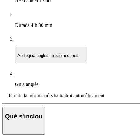
Hora d'inici
13:00
Durada
4 h 30 min
Audioguia
anglès i 5 idiomes més
Guia
anglès
Part de la informació s'ha traduït automàticament
Què s'inclou