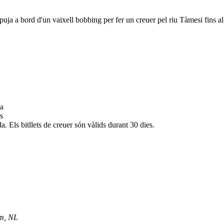
puja a bord d'un vaixell bobbing per fer un creuer pel riu Tàmesi fins a
da
s
. Els bitllets de creuer són vàlids durant 30 dies.
am, NL