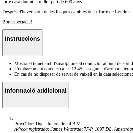
torre casa durant la millor part de 600 anys.
Després d'haver sortit de les fosques cambres de la Torre de Londres, 
Bon espectacle!
Instruccions
Mostra el tiquet amb l'smartphone al conductor al punt de sorti
L'embarcament comença a les 12:45, assegura't d'arribar a temp
En cas de no disposar de servei de vaixell en la data seleccionada
Informació addicional
Proveïdor: Tiqets International B.V.
Adreça registrada: James Wattstraat 77-P, 1097 DL, Amsterd