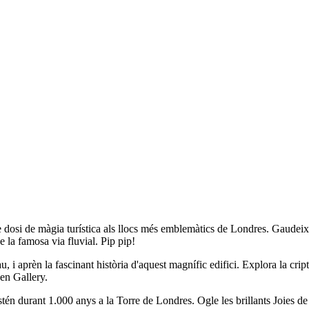
dosi de màgia turística als llocs més emblemàtics de Londres. Gaudeix d
e la famosa via fluvial. Pip pip!
Pau, i aprèn la fascinant història d'aquest magnífic edifici. Explora la cr
en Gallery.
stén durant 1.000 anys a la Torre de Londres. Ogle les brillants Joies d