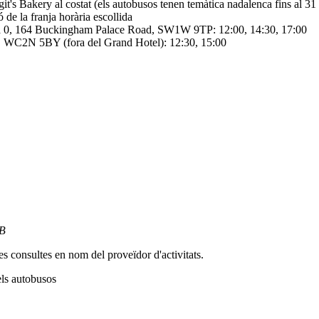
git's Bakery al costat (els autobusos tenen temàtica nadalenca fins al 3
 de la franja horària escollida
porta 0, 164 Buckingham Palace Road, SW1W 9TP: 12:00, 14:30, 17:00
e, WC2N 5BY (fora del Grand Hotel): 12:30, 15:00
GB
es consultes en nom del proveïdor d'activitats.
els autobusos