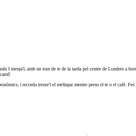
pastís I menja'l, amb un tour de te de la tarda pel centre de Londres a bo
 camí!
tronòmics, i recorda treure't el meñique mentre prens el te o el cafè. Fes 