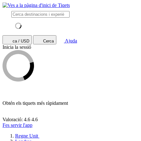
Ajuda
ca / USD
Cerca
Inicia la sessió
Obtén els tiquets més ràpidament
Valoració: 4.6
4.6
Fes servir l'app
Regne Unit