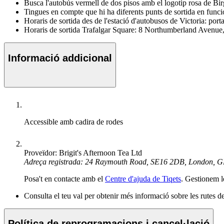
Busca l'autobús vermell de dos pisos amb el logotip rosa de Bir
Tingues en compte que hi ha diferents punts de sortida en funció
Horaris de sortida des de l'estació d'autobusos de Victoria: 
Horaris de sortida Trafalgar Square: 8 Northumberland Avenu
Informació addicional
Accessible amb cadira de rodes
Proveïdor: Brigit's Afternoon Tea Ltd
Adreça registrada: 24 Raymouth Road, SE16 2DB, London, 
Posa't en contacte amb el
Centre d'ajuda de Tiqets
. Gestionem l
Consulta el teu val per obtenir més informació sobre les rutes d
Política de reprogramacions i cancel·lació