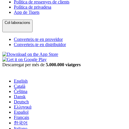
Política de ressenyes de clients
Política de privadesa
App de Tiqets
Col·laboracions
Converteix-te en proveïdor
Converteix-te en distribuïdor
Descarregat per més de
5.000.000 viatgers
English
Català
Čeština
Dansk
Deutsch
Ελληνικά
Español
Français
한국어
Italiano