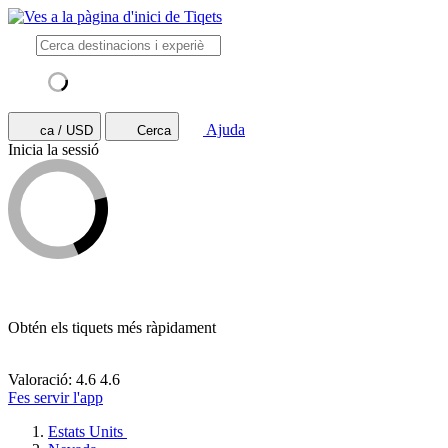
Ajuda
ca / USD
Cerca
Inicia la sessió
Obtén els tiquets més ràpidament
Valoració: 4.6
4.6
Fes servir l'app
Estats Units