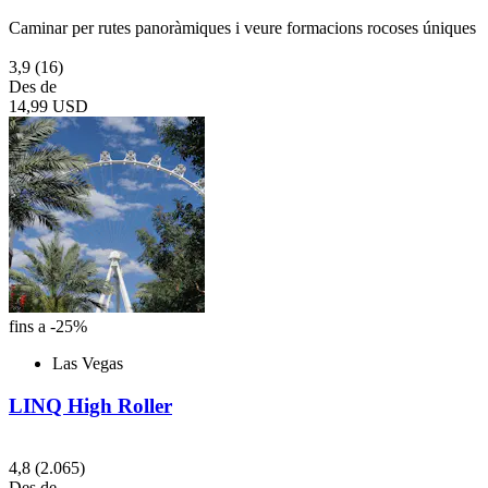
Caminar per rutes panoràmiques i veure formacions rocoses úniques
3,9
(16)
Des de
14,99 USD
fins a -25%
Las Vegas
LINQ High Roller
4,8
(2.065)
Des de