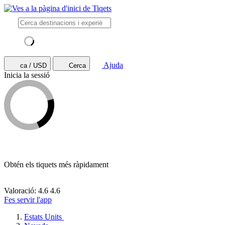
Ajuda
ca / USD
Cerca
Inicia la sessió
Obtén els tiquets més ràpidament
Valoració: 4.6
4.6
Fes servir l'app
Estats Units