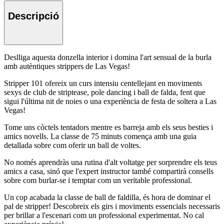
Descripció
Deslliga aquesta donzella interior i domina l'art sensual de la burla
amb autèntiques strippers de Las Vegas!
Stripper 101 ofereix un curs intensiu centellejant en moviments
sexys de club de striptease, pole dancing i ball de falda, fent que
sigui l'última nit de noies o una experiència de festa de soltera a Las
Vegas!
Tome uns còctels tentadors mentre es barreja amb els seus besties i
amics novells. La classe de 75 minuts comença amb una guia
detallada sobre com oferir un ball de voltes.
No només aprendràs una rutina d'alt voltatge per sorprendre els teus
amics a casa, sinó que l'expert instructor també compartirà consells
sobre com burlar-se i temptar com un veritable professional.
Un cop acabada la classe de ball de faldilla, és hora de dominar el
pal de stripper! Descobreix els girs i moviments essencials necessaris
per brillar a l'escenari com un professional experimentat. No cal