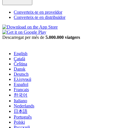
Converteix-te en proveïdor
Converteix-te en distribuïdor
Descarregat per més de
5.000.000 viatgers
English
Català
Čeština
Dansk
Deutsch
Ελληνικά
Español
Français
한국어
Italiano
Nederlands
日本語
Português
Polski
Русский