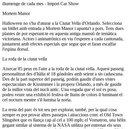
diumenge de cada mes - Import Car Show
Mortem Manor
Halloween no s'ha d'aturar a la Ciutat Vella d'Orlando. Selecciona
un bitllet amb entrada a Mortem Manor i apunta't a pors. Tens dues
plantes de por esperant-te en aquesta antiga mansió de temàtica
victoriana. Actors i animatrònics en viu t'esperen a cada cantonada,
juntament amb efectes especials que segur que et faran escalfar
l'espina dorsal.
La roda de la ciutat vella
Aixecar 85 peus en l'aire a la roda de la ciutat vella. Aquest passeig
personalitzat des d'Itàlia té 18 góndoles amb seient a sis cadascuna.
Des de la part superior del passeig, podràs gaudir d'unes vistes
espectaculars de Kissimmee i la propera Orlando, a més de gaudir
de la millor vista del nucli antic. Una vegada que el sol es posa,
podeu veure una exhibició festiva de llums de colors il·luminant el
cel nocturn mentre s'il·lumina la noria.
La resta del parc és tot seu per explorar, també, per la qual cosa
sempre es pot provar altres passejos i atraccions com: el Old Town
Slingshot que es llança cap al cel a 100 mph; el Vomatron, una hèlix
gegant similar al sistema de la NASA utilitza per entrenar els seus