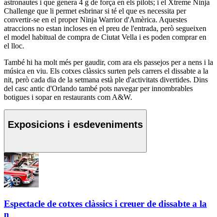
astronautes i que genera 4 g de força en els pilots; i el Xtreme Ninja
Challenge que li permet esbrinar si té el que es necessita per
convertir-se en el proper Ninja Warrior d'Amèrica. Aquestes
atraccions no estan incloses en el preu de l'entrada, però segueixen
el model habitual de compra de Ciutat Vella i es poden comprar en
el lloc.
També hi ha molt més per gaudir, com ara els passejos per a nens i la
música en viu. Els cotxes clàssics surten pels carrers el dissabte a la
nit, però cada dia de la setmana està ple d'activitats divertides. Dins
del casc antic d'Orlando també pots navegar per innombrables
botigues i sopar en restaurants com A&W.
Exposicions i esdeveniments
Espectacle de cotxes clàssics i creuer de dissabte a la
n