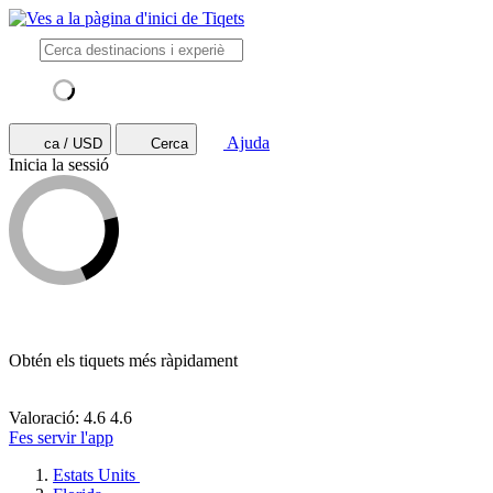
Ajuda
ca / USD
Cerca
Inicia la sessió
Obtén els tiquets més ràpidament
Valoració: 4.6
4.6
Fes servir l'app
Estats Units