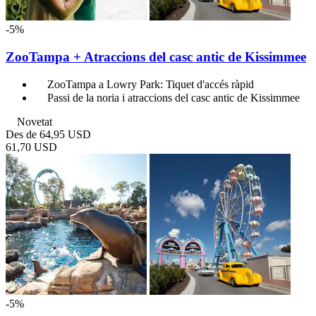
-5%
ZooTampa + Atraccions del casc antic de Kissimmee
ZooTampa a Lowry Park: Tiquet d'accés ràpid
Passi de la noria i atraccions del casc antic de Kissimmee
Novetat
Des de
64,95 USD
61,70 USD
-5%