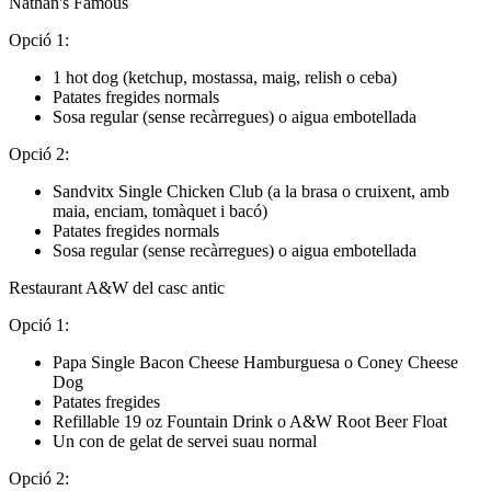
Nathan's Famous
Opció 1:
1 hot dog (ketchup, mostassa, maig, relish o ceba)
Patates fregides normals
Sosa regular (sense recàrregues) o aigua embotellada
Opció 2:
Sandvitx Single Chicken Club (a la brasa o cruixent, amb
maia, enciam, tomàquet i bacó)
Patates fregides normals
Sosa regular (sense recàrregues) o aigua embotellada
Restaurant A&W del casc antic
Opció 1:
Papa Single Bacon Cheese Hamburguesa o Coney Cheese
Dog
Patates fregides
Refillable 19 oz Fountain Drink o A&W Root Beer Float
Un con de gelat de servei suau normal
Opció 2: