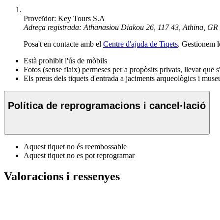
Proveïdor: Key Tours S.A
Adreça registrada: Athanasiou Diakou 26, 117 43, Athina, GR
Posa't en contacte amb el
Centre d'ajuda de Tiqets
. Gestionem l
Està prohibit l'ús de mòbils
Fotos (sense flaix) permeses per a propòsits privats, llevat que s'
Els preus dels tiquets d'entrada a jaciments arqueològics i museus
Política de reprogramacions i cancel·lació
Aquest tiquet no és reembossable
Aquest tiquet no es pot reprogramar
Valoracions i ressenyes