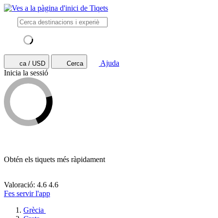
Ajuda
ca / USD
Cerca
Inicia la sessió
Obtén els tiquets més ràpidament
Valoració: 4.6
4.6
Fes servir l'app
Grècia