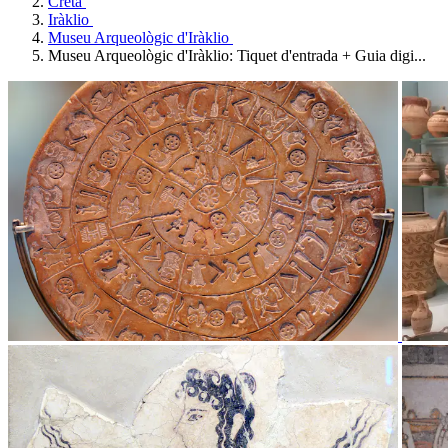
Creta
Iràklio
Museu Arqueològic d'Iràklio
Museu Arqueològic d'Iràklio: Tiquet d'entrada + Guia digi...