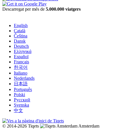
Descarregat per més de
5.000.000 viatgers
English
Català
Čeština
Dansk
Deutsch
Ελληνικά
Español
Français
한국어
Italiano
Nederlands
日本語
Português
Polski
Русский
Svenska
中文
© 2014-2026 Tiqets
Amsterdam