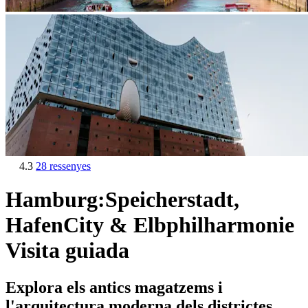
4.3
28 ressenyes
Hamburg:Speicherstadt,
HafenCity & Elbphilharmonie
Visita guiada
Explora els antics magatzems i
l'arquitectura moderna dels districtes