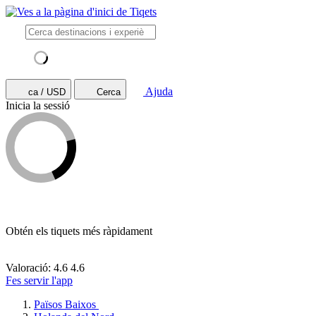
Ajuda
ca / USD
Cerca
Inicia la sessió
Obtén els tiquets més ràpidament
Valoració: 4.6
4.6
Fes servir l'app
Països Baixos