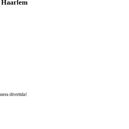
de Haarlem
anera divertida!