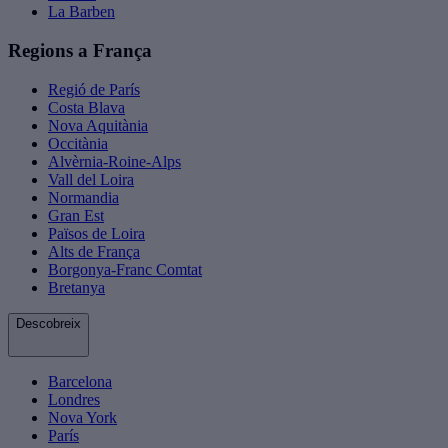
La Barben
Regions a França
Regió de París
Costa Blava
Nova Aquitània
Occitània
Alvèrnia-Roine-Alps
Vall del Loira
Normandia
Gran Est
Països de Loira
Alts de França
Borgonya-Franc Comtat
Bretanya
Descobreix
Barcelona
Londres
Nova York
París