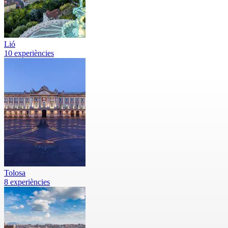
Lió
10 experiències
Tolosa
8 experiències