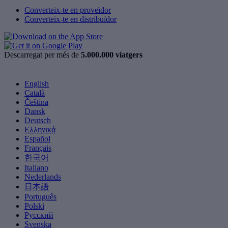
Converteix-te en proveïdor
Converteix-te en distribuïdor
Descarregat per més de
5.000.000 viatgers
English
Català
Čeština
Dansk
Deutsch
Ελληνικά
Español
Français
한국어
Italiano
Nederlands
日本語
Português
Polski
Русский
Svenska