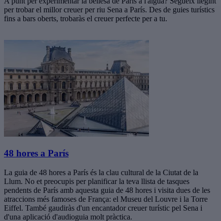
A punt per experimentar la bellesa de París a l'aigua? Segueix llegint
per trobar el millor creuer per riu Sena a París. Des de guies turístics
fins a bars oberts, trobaràs el creuer perfecte per a tu.
48 hores a París
La guia de 48 hores a París és la clau cultural de la Ciutat de la
Llum. No et preocupis per planificar la teva llista de tasques
pendents de París amb aquesta guia de 48 hores i visita dues de les
atraccions més famoses de França: el Museu del Louvre i la Torre
Eiffel. També gaudiràs d'un encantador creuer turístic pel Sena i
d'una aplicació d'audioguia molt pràctica.