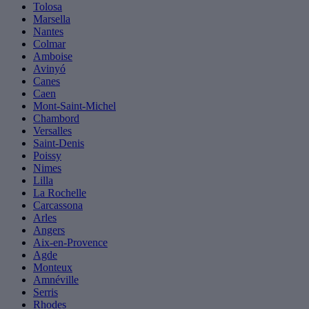
Tolosa
Marsella
Nantes
Colmar
Amboise
Avinyó
Canes
Caen
Mont-Saint-Michel
Chambord
Versalles
Saint-Denis
Poissy
Nimes
Lilla
La Rochelle
Carcassona
Arles
Angers
Aix-en-Provence
Agde
Monteux
Amnéville
Serris
Rhodes