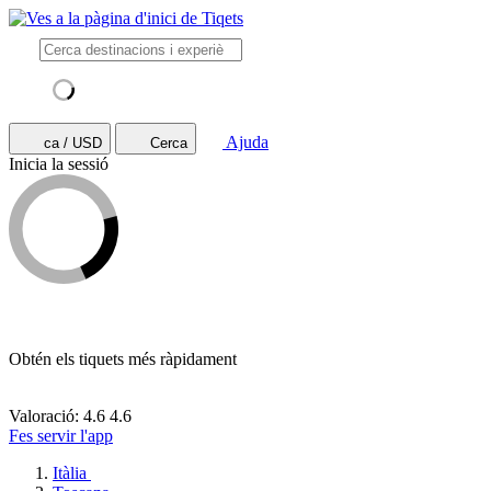
Ajuda
ca / USD
Cerca
Inicia la sessió
Obtén els tiquets més ràpidament
Valoració: 4.6
4.6
Fes servir l'app
Itàlia