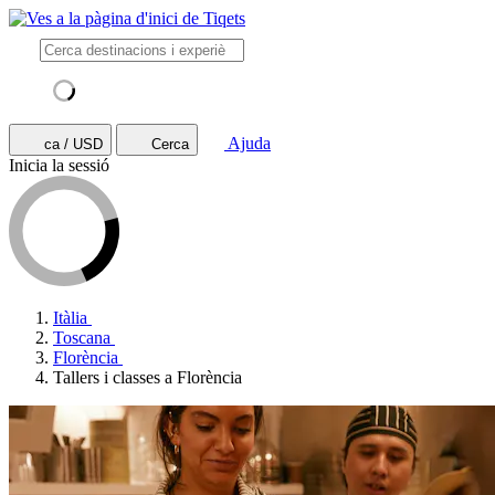
Ajuda
ca / USD
Cerca
Inicia la sessió
Itàlia
Toscana
Florència
Tallers i classes a Florència