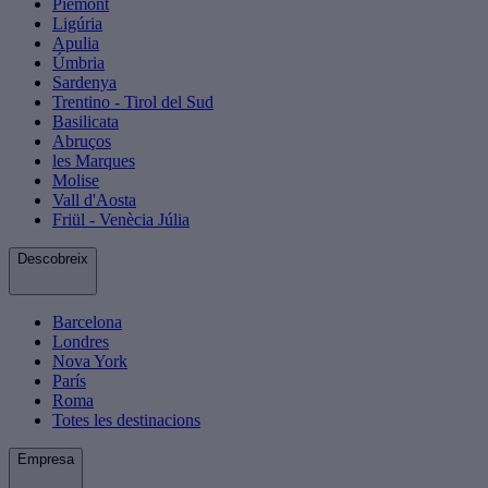
Piemont
Ligúria
Apulia
Úmbria
Sardenya
Trentino - Tirol del Sud
Basilicata
Abruços
les Marques
Molise
Vall d'Aosta
Friül - Venècia Júlia
Descobreix
Barcelona
Londres
Nova York
París
Roma
Totes les destinacions
Empresa