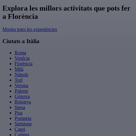
Explora les millors activitats que pots fer
a Florència
Mostra totes les experiències
Ciutats a Itàlia
Roma
Venècia
Florència
Milà
Nàpols
Torí
Verona
Palerm
Gènova
Bolonya
Siena
Pisa
Pompeia
Sirmione
Capri
Catània