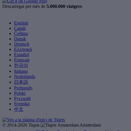
Descarregat per més de
5.000.000 viatgers
English
Català
Čeština
Dansk
Deutsch
Ελληνικά
Español
Français
한국어
Italiano
Nederlands
日本語
Português
Polski
Русский
Svenska
中文
© 2014-2026 Tiqets
Amsterdam