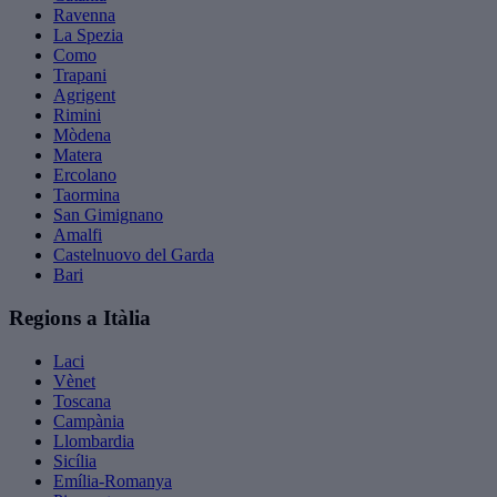
Ravenna
La Spezia
Como
Trapani
Agrigent
Rimini
Mòdena
Matera
Ercolano
Taormina
San Gimignano
Amalfi
Castelnuovo del Garda
Bari
Regions a Itàlia
Laci
Vènet
Toscana
Campània
Llombardia
Sicília
Emília-Romanya