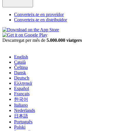
Converteix-te en proveïdor
Converteix-te en distribuïdor
Descarregat per més de
5.000.000 viatgers
English
Català
Čeština
Dansk
Deutsch
Ελληνικά
Español
Français
한국어
Italiano
Nederlands
日本語
Português
Polski