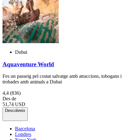
Dubai
Aquaventure World
Fes un passeig pel costat salvatge amb atraccions, tobogans i
trobades amb animals a Dubai
4,4
(836)
Des de
51,74 USD
Descobreix
Barcelona
Londres
Nova York