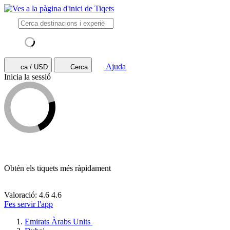
Ajuda
ca / USD
Cerca
Inicia la sessió
Obtén els tiquets més ràpidament
Valoració: 4.6
4.6
Fes servir l'app
Emirats Àrabs Units