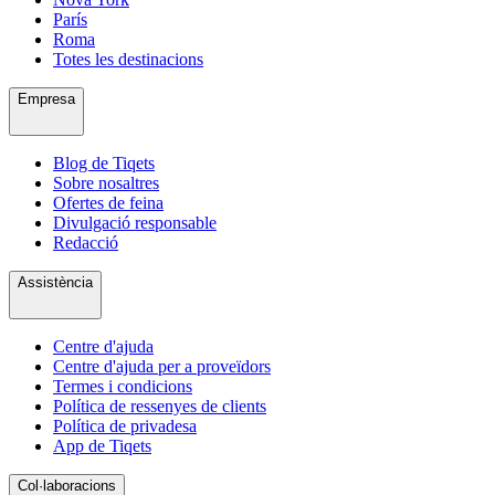
París
Roma
Totes les destinacions
Empresa
Blog de Tiqets
Sobre nosaltres
Ofertes de feina
Divulgació responsable
Redacció
Assistència
Centre d'ajuda
Centre d'ajuda per a proveïdors
Termes i condicions
Política de ressenyes de clients
Política de privadesa
App de Tiqets
Col·laboracions