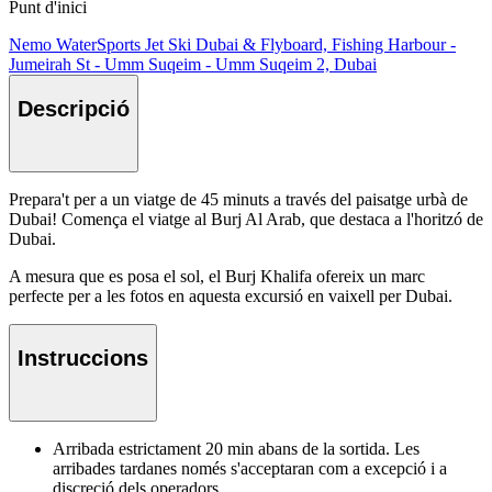
Punt d'inici
Nemo WaterSports Jet Ski Dubai & Flyboard, Fishing Harbour -
Jumeirah St - Umm Suqeim - Umm Suqeim 2, Dubai
Descripció
Prepara't per a un viatge de 45 minuts a través del paisatge urbà de
Dubai! Comença el viatge al Burj Al Arab, que destaca a l'horitzó de
Dubai.
A mesura que es posa el sol, el Burj Khalifa ofereix un marc
perfecte per a les fotos en aquesta excursió en vaixell per Dubai.
Instruccions
Arribada estrictament 20 min abans de la sortida. Les
arribades tardanes només s'acceptaran com a excepció i a
discreció dels operadors.