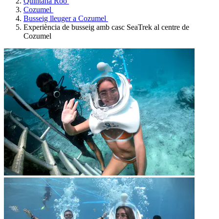
Quintana Roo
Cozumel
Busseig lleuger a Cozumel
Experiència de busseig amb casc SeaTrek al centre de
Cozumel