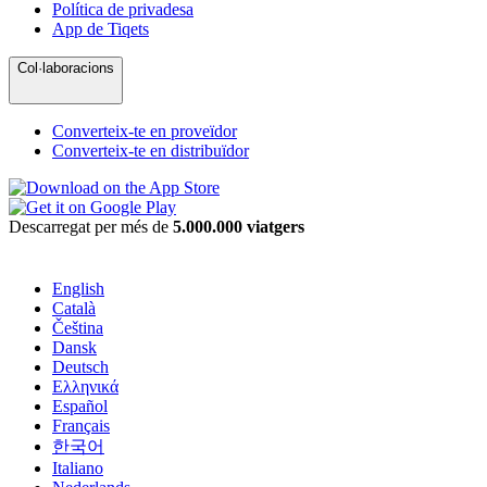
Política de privadesa
App de Tiqets
Col·laboracions
Converteix-te en proveïdor
Converteix-te en distribuïdor
Descarregat per més de
5.000.000 viatgers
English
Català
Čeština
Dansk
Deutsch
Ελληνικά
Español
Français
한국어
Italiano