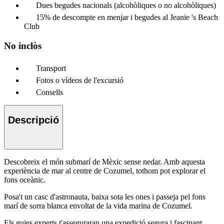
Dues begudes nacionals (alcohòliques o no alcohòliques)
15% de descompte en menjar i begudes al Jeanie 's Beach
Club
No inclòs
Transport
Fotos o vídeos de l'excursió
Consells
Descripció
Descobreix el món submarí de Mèxic sense nedar. Amb aquesta
experiència de mar al centre de Cozumel, tothom pot explorar el
fons oceànic.
Posa't un casc d'astronauta, baixa sota les ones i passeja pel fons
marí de sorra blanca envoltat de la vida marina de Cozumel.
Els guies experts t'asseguraran una expedició segura i fascinant.