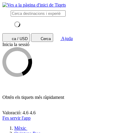
Ajuda
ca / USD
Cerca
Inicia la sessió
Obtén els tiquets més ràpidament
Valoració: 4.6
4.6
Fes servir l'app
Mèxic