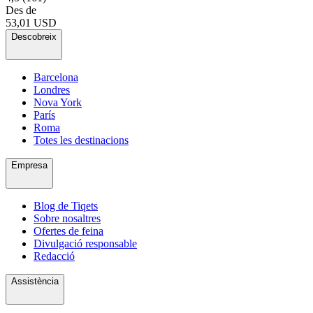
Des de
53,01 USD
Descobreix
Barcelona
Londres
Nova York
París
Roma
Totes les destinacions
Empresa
Blog de Tiqets
Sobre nosaltres
Ofertes de feina
Divulgació responsable
Redacció
Assistència