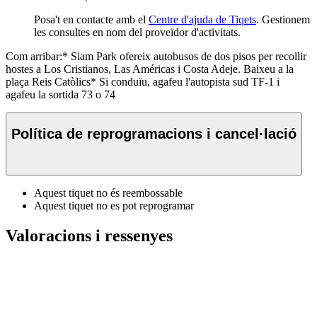
Posa't en contacte amb el
Centre d'ajuda de Tiqets
. Gestionem
les consultes en nom del proveïdor d'activitats.
Com arribar:* Siam Park ofereix autobusos de dos pisos per recollir
hostes a Los Cristianos, Las Américas i Costa Adeje. Baixeu a la
plaça Reis Catòlics* Si conduïu, agafeu l'autopista sud TF-1 i
agafeu la sortida 73 o 74
Política de reprogramacions i cancel·lació
Aquest tiquet no és reembossable
Aquest tiquet no es pot reprogramar
Valoracions i ressenyes