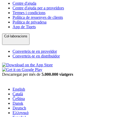
Centre d'ajuda
Centre d'ajuda per a proveïdors
Termes i condicions
Política de ressenyes de clients
Política de privadesa
App de Tiqets
Col·laboracions
Converteix-te en proveïdor
Converteix-te en distribuïdor
Descarregat per més de
5.000.000 viatgers
English
Català
Čeština
Dansk
Deutsch
Ελληνικά