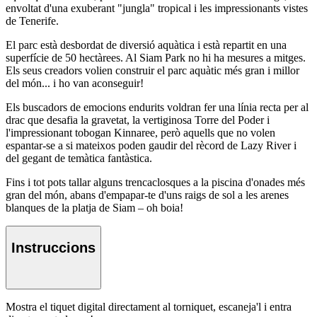
envoltat d'una exuberant "jungla" tropical i les impressionants vistes
de Tenerife.
El parc està desbordat de diversió aquàtica i està repartit en una
superfície de 50 hectàrees. Al Siam Park no hi ha mesures a mitges.
Els seus creadors volien construir el parc aquàtic més gran i millor
del món... i ho van aconseguir!
Els buscadors de emocions endurits voldran fer una línia recta per al
drac que desafia la gravetat, la vertiginosa Torre del Poder i
l'impressionant tobogan Kinnaree, però aquells que no volen
espantar-se a si mateixos poden gaudir del rècord de Lazy River i
del gegant de temàtica fantàstica.
Fins i tot pots tallar alguns trencaclosques a la piscina d'onades més
gran del món, abans d'empapar-te d'uns raigs de sol a les arenes
blanques de la platja de Siam – oh boia!
Instruccions
Mostra el tiquet digital directament al torniquet, escaneja'l i entra