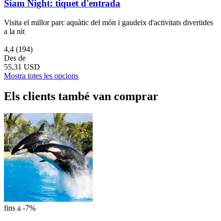
Siam Night: tiquet d'entrada
Visita el millor parc aquàtic del món i gaudeix d'activitats divertides
a la nit
4,4
(194)
Des de
55,31 USD
Mostra totes les opcions
Els clients també van comprar
fins a -7%