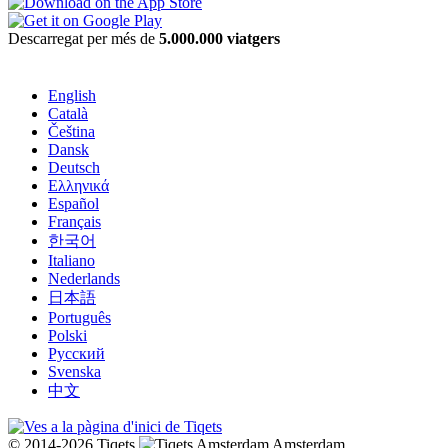
Descarregat per més de
5.000.000 viatgers
English
Català
Čeština
Dansk
Deutsch
Ελληνικά
Español
Français
한국어
Italiano
Nederlands
日本語
Português
Polski
Русский
Svenska
中文
© 2014-2026 Tiqets
Amsterdam