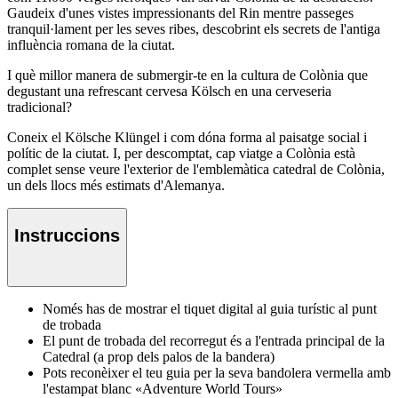
Gaudeix d'unes vistes impressionants del Rin mentre passeges
tranquil·lament per les seves ribes, descobrint els secrets de l'antiga
influència romana de la ciutat.
I què millor manera de submergir-te en la cultura de Colònia que
degustant una refrescant cervesa Kölsch en una cerveseria
tradicional?
Coneix el Kölsche Klüngel i com dóna forma al paisatge social i
polític de la ciutat. I, per descomptat, cap viatge a Colònia està
complet sense veure l'exterior de l'emblemàtica catedral de Colònia,
un dels llocs més estimats d'Alemanya.
Instruccions
Només has de mostrar el tiquet digital al guia turístic al punt
de trobada
El punt de trobada del recorregut és a l'entrada principal de la
Catedral (a prop dels palos de la bandera)
Pots reconèixer el teu guia per la seva bandolera vermella amb
l'estampat blanc «Adventure World Tours»