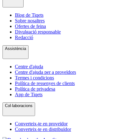
Blog de Tiqets
Sobre nosaltres
Ofertes de feina
Divulgació responsable
Redacció
Assistència
Centre d'ajuda
Centre d'ajuda per a proveïdors
Termes i condicions
Política de ressenyes de clients
Política de privadesa
App de Tiqets
Col·laboracions
Converteix-te en proveïdor
Converteix-te en distribuïdor