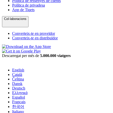
Política de ressenyes de clients
Política de privadesa
App de Tiqets
Col·laboracions
Converteix-te en proveïdor
Converteix-te en distribuïdor
Descarregat per més de
5.000.000 viatgers
English
Català
Čeština
Dansk
Deutsch
Ελληνικά
Español
Français
한국어
Italiano