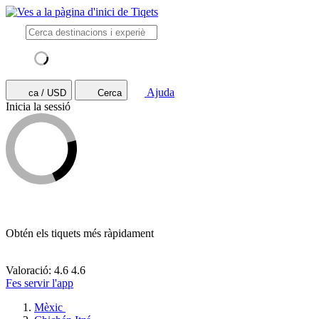
Ajuda
ca / USD
Cerca
Inicia la sessió
Obtén els tiquets més ràpidament
Valoració: 4.6
4.6
Fes servir l'app
Mèxic