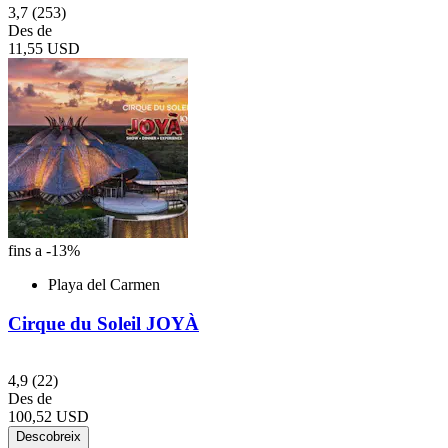
3,7
(253)
Des de
11,55 USD
fins a -13%
Playa del Carmen
Cirque du Soleil JOYÀ
4,9
(22)
Des de
100,52 USD
Descobreix