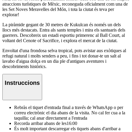
atraccions turístiques de Mèxic, reconeguda oficialment com una de
les Set Noves Meravelles del Món, i tota la ciutat és teva per
explorar!
La piràmide gegant de 30 metres de Kukulcan és només un dels
llocs més destacats. Entra als sants temples i mira els santuaris dels
guerrers. Descobreix un estadi esportiu primerenc al Ball Court, al
voltant del Cenote of Sacrifice, i explora el mercat de la ciutat.
Envoltat d'una frondosa selva tropical, pots avistar aus exòtiques al
refugi natural i molts senders a peu, i fins i tot donar-te un salt al
lavabo d'aigua dolça en un dia ple d'antigues aventures i
descobriments històrics.
Instruccions
Rebràs el tiquet d'entrada final a través de WhatsApp o per
correu electrònic el dia abans de la visita. No cal fer cua a la
taquilla; cal anar directament a l'entrada
Recorda arribar abans de les16:00
És molt important descarregar els tiquets abans d'arribar a