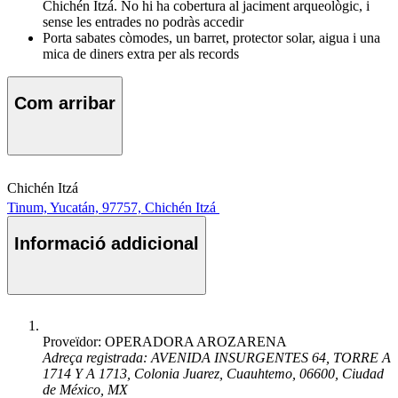
Chichén Itzá. No hi ha cobertura al jaciment arqueològic, i
sense les entrades no podràs accedir
Porta sabates còmodes, un barret, protector solar, aigua i una
mica de diners extra per als records
Com arribar
Chichén Itzá
Tinum, Yucatán, 97757, Chichén Itzá
Informació addicional
Proveïdor: OPERADORA AROZARENA
Adreça registrada: AVENIDA INSURGENTES 64, TORRE A
1714 Y A 1713, Colonia Juarez, Cuauhtemo, 06600, Ciudad
de México, MX