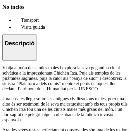
No inclòs
Transport
Visita guiada
Descripció
Viatja al món dels antics maies i explora la seva gegantina ciutat
selvàtica a la impressionant Chichén Itzá. Puja als temples de les
piràmides sagrades, puja la calor als "banys de suor" i descobreix la
sinistra "Plataforma dels cranis" mentre et perds en aquest lloc
declarat Patrimoni de la Humanitat per la UNESCO.
Una cosa és llegir sobre les antigues civilitzacions maies, però una
altra és ser testimoni de la seva majestuositat amb els teus propis ulls.
Chichén Itzá fou una de les ciutats maies més grans del món, i un
lloc sagrat de pelegrinatge i culte abans de la fatídica invasió
espanyola.
Ara, les seves restes perfectament conservades són una de les majors