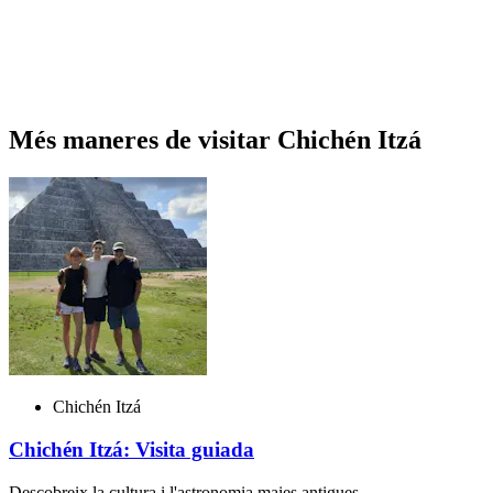
Més maneres de visitar Chichén Itzá
Chichén Itzá
Chichén Itzá: Visita guiada
Descobreix la cultura i l'astronomia maies antigues